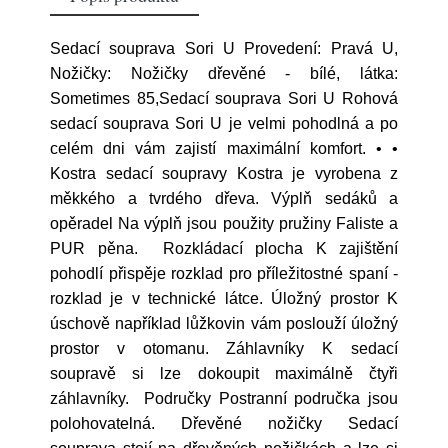
Sedací souprava Sori U Provedení: Pravá U,
Nožičky: Nožičky dřevěné - bílé, látka:
Sometimes 85,Sedací souprava Sori U Rohová
sedací souprava Sori U je velmi pohodlná a po
celém dni vám zajistí maximální komfort. • •
Kostra sedací soupravy Kostra je vyrobena z
měkkého a tvrdého dřeva. Výplň sedáků a
opěradel Na výplň jsou použity pružiny Faliste a
PUR pěna. Rozkládací plocha K zajištění
pohodlí přispěje rozklad pro příležitostné spaní -
rozklad je v technické látce. Úložný prostor K
úschově například lůžkovin vám poslouží úložný
prostor v otomanu. Záhlavníky K sedací
soupravě si lze dokoupit maximálně čtyři
záhlavníky. Područky Postranní područka jsou
polohovatelná. Dřevěné nožičky Sedací