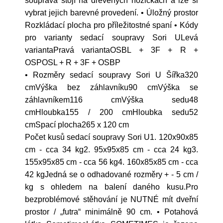
souprava stojí na dřevěných nožičkách a lze si
vybrat jejich barevné provedení. • Úložný prostor
Rozkládací plocha pro příležitostné spaní • Kódy
pro varianty sedací soupravy Sori ULevá
variantaPravá variantaOSBL + 3F + R +
OSPOSL + R + 3F + OSBP
• Rozměry sedací soupravy Sori U Šířka320
cmVýška bez záhlavníku90 cmVýška se
záhlavníkem116 cmVýška sedu48
cmHloubka155 / 200 cmHloubka sedu52
cmSpací plocha265 x 120 cm
Počet kusů sedací soupravy Sori U1. 120x90x85
cm - cca 34 kg2. 95x95x85 cm - cca 24 kg3.
155x95x85 cm - cca 56 kg4. 160x85x85 cm - cca
42 kgJedná se o odhadované rozměry + - 5 cm /
kg s ohledem na balení daného kusu.Pro
bezproblémové stěhování je NUTNÉ mít dveřní
prostor / „futra“ minimálně 90 cm. • Potahová