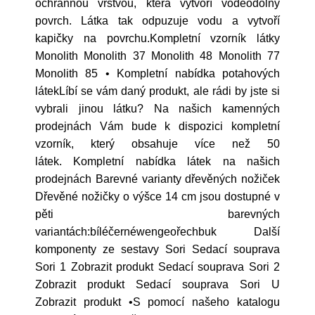
ochrannou vrstvou, která vytvoří voděodolný
povrch. Látka tak odpuzuje vodu a vytvoří
kapičky na povrchu.Kompletní vzorník látky
Monolith Monolith 37 Monolith 48 Monolith 77
Monolith 85 • Kompletní nabídka potahových
látekLíbí se vám daný produkt, ale rádi by jste si
vybrali jinou látku? Na našich kamenných
prodejnách Vám bude k dispozici kompletní
vzorník, který obsahuje více než 50
látek. Kompletní nabídka látek na našich
prodejnách Barevné varianty dřevěných nožiček
Dřevěné nožičky o výšce 14 cm jsou dostupné v
pěti barevných
variantách:bíléčernéwengeořechbuk Další
komponenty ze sestavy Sori Sedací souprava
Sori 1 Zobrazit produkt Sedací souprava Sori 2
Zobrazit produkt Sedací souprava Sori U
Zobrazit produkt •S pomocí našeho katalogu