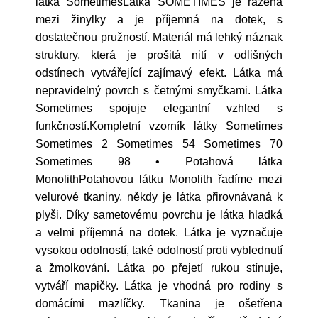
látka SometimesLátka SOMETIMES je řazena
mezi žinylky a je příjemná na dotek, s
dostatečnou pružností. Materiál má lehký náznak
struktury, která je prošitá nití v odlišných
odstínech vytvářející zajímavý efekt. Látka má
nepravidelný povrch s četnými smyčkami. Látka
Sometimes spojuje elegantní vzhled s
funkčností.Kompletní vzorník látky Sometimes
Sometimes 2 Sometimes 54 Sometimes 70
Sometimes 98 • Potahová látka
MonolithPotahovou látku Monolith řadíme mezi
velurové tkaniny, někdy je látka přirovnávaná k
plyši. Díky sametovému povrchu je látka hladká
a velmi příjemná na dotek. Látka je vyznačuje
vysokou odolností, také odolností proti vyblednutí
a žmolkování. Látka po přejetí rukou stínuje,
vytváří mapičky. Látka je vhodná pro rodiny s
domácími mazlíčky. Tkanina je ošetřena