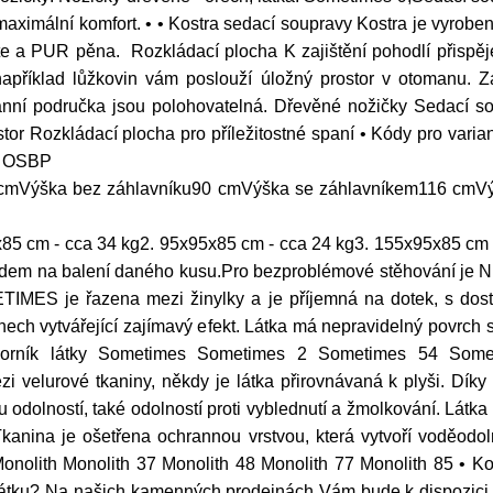
 maximální komfort. • • Kostra sedací soupravy Kostra je vyrob
e a PUR pěna. Rozkládací plocha K zajištění pohodlí přispěje 
například lůžkovin vám poslouží úložný prostor v otomanu. Z
anní područka jsou polohovatelná. Dřevěné nožičky Sedací sou
stor Rozkládací plocha pro příležitostné spaní • Kódy pro var
+ OSBP
0 cmVýška bez záhlavníku90 cmVýška se záhlavníkem116 cm
x85 cm - cca 34 kg2. 95x95x85 cm - cca 24 kg3. 155x95x85 cm 
edem na balení daného kusu.Pro bezproblémové stěhování je NUT
MES je řazena mezi žinylky a je příjemná na dotek, s dost
odstínech vytvářející zajímavý efekt. Látka má nepravidelný povr
í vzorník látky Sometimes Sometimes 2 Sometimes 54 Som
i velurové tkaniny, někdy je látka přirovnávaná k plyši. Dík
odolností, také odolností proti vyblednutí a žmolkování. Látka p
kanina je ošetřena ochrannou vrstvou, která vytvoří voděodol
Monolith Monolith 37 Monolith 48 Monolith 77 Monolith 85 • K
ou látku? Na našich kamenných prodejnách Vám bude k dispozici