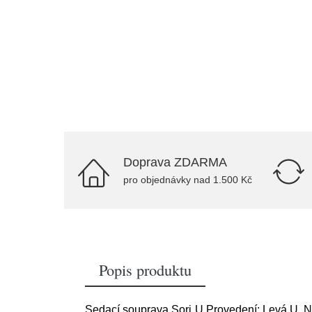
Doprava ZDARMA
pro objednávky nad 1.500 Kč
Popis produktu
Sedací souprava Sori U Provedení: Levá U, N