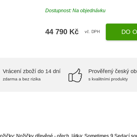
Dostupnost: Na objednávku
44 790 Kč
DO O
vč. DPH
Vrácení zboží do 14 dní
Prověřený český o
zdarma a bez rizika
s kvalitními produkty
ožičky: Nožičky dřevěné - ořech, látka: Sometimes 9,Sedací s