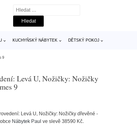
Vyhledávání
U
KUCHYŇSKÝ NÁBYTEK
DĚTSKÝ POKOJ
s 9
edení: Levá U, Nožičky: Nožičky
imes 9
rovedení: Levá U, Nožičky: Nožičky dřevěné -
ýrobce
Nábytek Paul
ve slevě 38590 Kč.