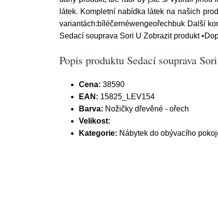
látek. Kompletní nabídka látek na našich pr
variantách:bíléčernéwengeořechbuk Další kom
Sedací souprava Sori U Zobrazit produkt •Dop
Popis produktu Sedací souprava Sori
Cena:
38590
EAN:
15825_LEV154
Barva:
Nožičky dřevěné - ořech
Velikost:
Kategorie:
Nábytek do obývacího pokoj