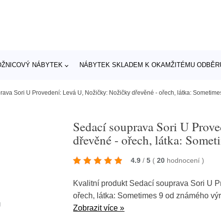
OŽNICOVÝ NÁBYTEK
NÁBYTEK SKLADEM K OKAMŽITÉMU ODBĚR
rava Sori U Provedení: Levá U, Nožičky: Nožičky dřevěné - ořech, látka: Sometime
Sedací souprava Sori U Prov
dřevěné - ořech, látka: Somet
4.9
/
5
(
20
hodnocení
)
Kvalitní produkt Sedací souprava Sori U P
ořech, látka: Sometimes 9 od známého v
Zobrazit více »