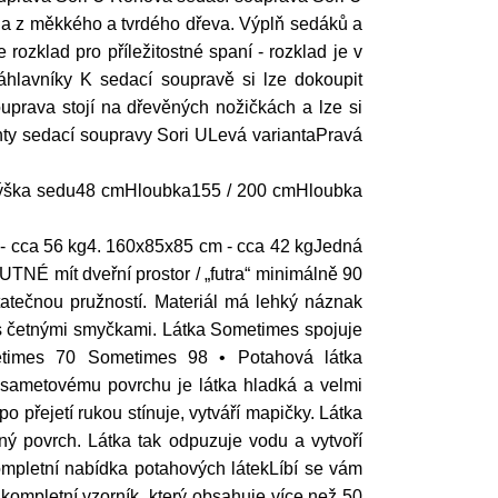
ena z měkkého a tvrdého dřeva. Výplň sedáků a
rozklad pro příležitostné spaní - rozklad je v
áhlavníky K sedací soupravě si lze dokoupit
prava stojí na dřevěných nožičkách a lze si
ianty sedací soupravy Sori ULevá variantaPravá
Výška sedu48 cmHloubka155 / 200 cmHloubka
- cca 56 kg4. 160x85x85 cm - cca 42 kgJedná
NÉ mít dveřní prostor / „futra“ minimálně 90
atečnou pružností. Materiál má lehký náznak
ch s četnými smyčkami. Látka Sometimes spojuje
etimes 70 Sometimes 98 • Potahová látka
y sametovému povrchu je látka hladká a velmi
o přejetí rukou stínuje, vytváří mapičky. Látka
ný povrch. Látka tak odpuzuje vodu a vytvoří
ompletní nabídka potahových látekLíbí se vám
 kompletní vzorník, který obsahuje více než 50