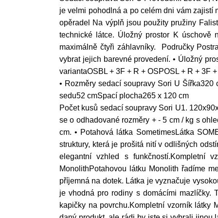
je velmi pohodlná a po celém dni vám zajistí
opěradel Na výplň jsou použity pružiny Falist
technické látce. Úložný prostor K úschově 
maximálně čtyři záhlavníky. Područky Postr
vybrat jejich barevné provedení. • Úložný pro
variantaOSBL + 3F + R + OSPOSL + R + 3F 
• Rozměry sedací soupravy Sori U Šířka32
sedu52 cmSpací plocha265 x 120 cm
Počet kusů sedací soupravy Sori U1. 120x90
se o odhadované rozměry + - 5 cm / kg s ohl
cm. • Potahová látka SometimesLátka SOMETI
struktury, která je prošitá nití v odlišných 
elegantní vzhled s funkčností.Kompletn
MonolithPotahovou látku Monolith řadíme mez
příjemná na dotek. Látka je vyznačuje vysokou 
je vhodná pro rodiny s domácími mazlíčky. T
kapičky na povrchu.Kompletní vzorník látky 
daný produkt, ale rádi by jste si vybrali jin