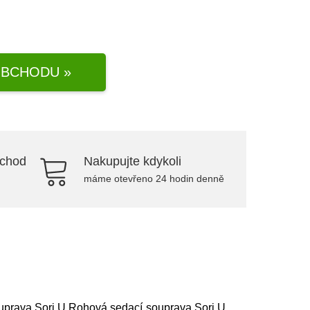
BCHODU »
bchod
Nakupujte kdykoli
máme otevřeno 24 hodin denně
ouprava Sori U Rohová sedací souprava Sori U