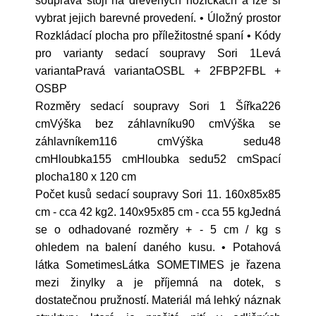
souprava stojí na dřevěných nožičkách a lze si
vybrat jejich barevné provedení. • Úložný prostor
Rozkládací plocha pro příležitostné spaní • Kódy
pro varianty sedací soupravy Sori 1Levá
variantaPravá variantaOSBL + 2FBP2FBL +
OSBP
Rozměry sedací soupravy Sori 1 Šířka226
cmVýška bez záhlavníku90 cmVýška se
záhlavníkem116 cmVýška sedu48
cmHloubka155 cmHloubka sedu52 cmSpací
plocha180 x 120 cm
Počet kusů sedací soupravy Sori 11. 160x85x85
cm - cca 42 kg2. 140x95x85 cm - cca 55 kgJedná
se o odhadované rozměry + - 5 cm / kg s
ohledem na balení daného kusu. • Potahová
látka SometimesLátka SOMETIMES je řazena
mezi žinylky a je příjemná na dotek, s
dostatečnou pružností. Materiál má lehký náznak