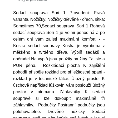
Sedací souprava Sori 1 Provedení: Pravá
varianta, Nožičky: Nožičky dřevěné - ořech, látka:
Sometimes 70,Sedací souprava Sori 1 Rohová
sedací souprava Sori 1 je velmi pohodlná a po
celém dni vám zajistí maximální komfort. • •
Kostra sedací soupravy Kostra je vyrobena z
měkkého a tvrdého dřeva. Výplň sedáků a
opěradel Na výplň jsou použity pružiny Faliste a
PUR pěna. Rozkládací plocha K zajištění
pohodlí přispěje rozklad pro příležitostné spaní -
rozklad je v technické látce. Úložný prostor K
úschově například lůžkovin vám poslouží úložný
prostor v otomanu. Záhlavníky K sedací
soupravě si lze dokoupit maximálně tři
záhlavníky. Područky Postranní područky jsou
polohovatelné. Dřevěné nožičky Sedací