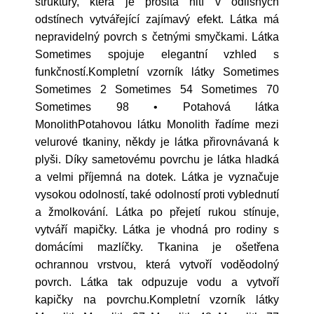
struktury, která je prošitá nití v odlišných
odstínech vytvářející zajímavý efekt. Látka má
nepravidelný povrch s četnými smyčkami. Látka
Sometimes spojuje elegantní vzhled s
funkčností.Kompletní vzorník látky Sometimes
Sometimes 2 Sometimes 54 Sometimes 70
Sometimes 98 • Potahová látka
MonolithPotahovou látku Monolith řadíme mezi
velurové tkaniny, někdy je látka přirovnávaná k
plyši. Díky sametovému povrchu je látka hladká
a velmi příjemná na dotek. Látka je vyznačuje
vysokou odolností, také odolností proti vyblednutí
a žmolkování. Látka po přejetí rukou stínuje,
vytváří mapičky. Látka je vhodná pro rodiny s
domácími mazlíčky. Tkanina je ošetřena
ochrannou vrstvou, která vytvoří voděodolný
povrch. Látka tak odpuzuje vodu a vytvoří
kapičky na povrchu.Kompletní vzorník látky