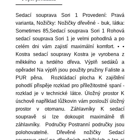
Sedací souprava Sori 1 Provedení: Pravá
varianta, Nožičky: Nožičky dřevěné - buk, látka:
Sometimes 85,Sedací souprava Sori 1 Rohová
sedací souprava Sori 1 je velmi pohodlná a po
celém dni vám zajistí maximální komfort. • •
Kostra sedací soupravy Kostra je vyrobena z
měkkého a tvrdého dřeva. Výplň sedáků a
opěradel Na výplň jsou použity pružiny Faliste a
PUR pěna. Rozkládací plocha K zajištění
pohodlí přispěje rozklad pro příležitostné spaní -
rozklad je v technické látce. Úložný prostor K
úschově například lůžkovin vám poslouží úložný
prostor v otomanu. Záhlavníky K sedací
soupravě si lze dokoupit maximálně tři
záhlavníky. Područky Postranní područky jsou
polohovatelné. Dřevěné nožičky Sedací