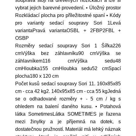
souprava stojí na dřevěných nožičkách a lze si
vybrat jejich barevné provedení. • Úložný prostor
Rozkládací plocha pro příležitostné spaní • Kódy
pro varianty sedací soupravy Sori 1Levá
variantaPravá variantaOSBL + 2FBP2FBL +
OSBP
Rozměry sedací soupravy Sori 1 Šířka226
cmVýška bez záhlavníku90 cmVýška se
záhlavníkem116 cmVýška sedu48
cmHloubka155 cmHloubka sedu52 cmSpací
plocha180 x 120 cm
Počet kusů sedací soupravy Sori 11. 160x85x85
cm - cca 42 kg2. 140x95x85 cm - cca 55 kgJedná
se o odhadované rozměry + - 5 cm / kg s
ohledem na balení daného kusu. • Potahová
látka SometimesLátka SOMETIMES je řazena
mezi žinylky a je příjemná na dotek, s
dostatečnou pružností. Materiál má lehký náznak