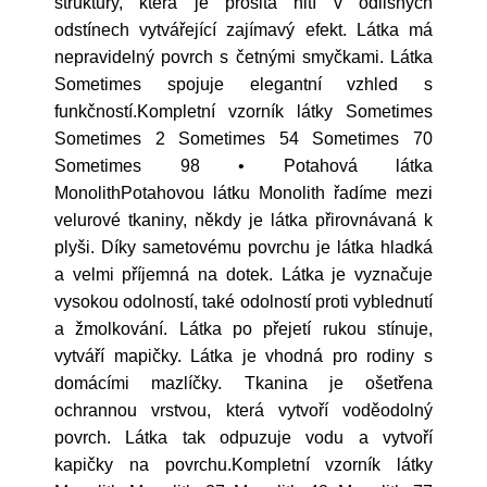
struktury, která je prošitá nití v odlišných
odstínech vytvářející zajímavý efekt. Látka má
nepravidelný povrch s četnými smyčkami. Látka
Sometimes spojuje elegantní vzhled s
funkčností.Kompletní vzorník látky Sometimes
Sometimes 2 Sometimes 54 Sometimes 70
Sometimes 98 • Potahová látka
MonolithPotahovou látku Monolith řadíme mezi
velurové tkaniny, někdy je látka přirovnávaná k
plyši. Díky sametovému povrchu je látka hladká
a velmi příjemná na dotek. Látka je vyznačuje
vysokou odolností, také odolností proti vyblednutí
a žmolkování. Látka po přejetí rukou stínuje,
vytváří mapičky. Látka je vhodná pro rodiny s
domácími mazlíčky. Tkanina je ošetřena
ochrannou vrstvou, která vytvoří voděodolný
povrch. Látka tak odpuzuje vodu a vytvoří
kapičky na povrchu.Kompletní vzorník látky