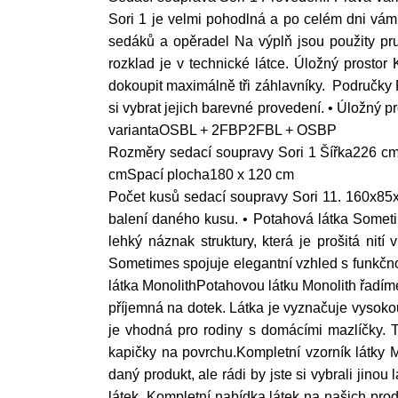
Sori 1 je velmi pohodlná a po celém dni vám 
sedáků a opěradel Na výplň jsou použity pru
rozklad je v technické látce. Úložný prosto
dokoupit maximálně tři záhlavníky. Područky 
si vybrat jejich barevné provedení. • Úložný 
variantaOSBL + 2FBP2FBL + OSBP
Rozměry sedací soupravy Sori 1 Šířka226 
cmSpací plocha180 x 120 cm
Počet kusů sedací soupravy Sori 11. 160x85
balení daného kusu. • Potahová látka Somet
lehký náznak struktury, která je prošitá nit
Sometimes spojuje elegantní vzhled s funkč
látka MonolithPotahovou látku Monolith řadíme
příjemná na dotek. Látka je vyznačuje vysokou 
je vhodná pro rodiny s domácími mazlíčky. T
kapičky na povrchu.Kompletní vzorník látky 
daný produkt, ale rádi by jste si vybrali jin
látek. Kompletní nabídka látek na našich pr