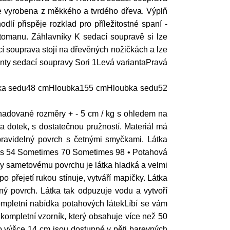
 je vyrobena z měkkého a tvrdého dřeva. Výplň
í přispěje rozklad pro příležitostné spaní -
otomanu. Záhlavníky K sedací soupravě si lze
í souprava stojí na dřevěných nožičkách a lze
ianty sedací soupravy Sori 1Levá variantaPravá
ýška sedu48 cmHloubka155 cmHloubka sedu52
hadované rozměry + - 5 cm / kg s ohledem na
dotek, s dostatečnou pružností. Materiál má
nepravidelný povrch s četnými smyčkami. Látka
mes 54 Sometimes 70 Sometimes 98 • Potahová
íky sametovému povrchu je látka hladká a velmi
o přejetí rukou stínuje, vytváří mapičky. Látka
ný povrch. Látka tak odpuzuje vodu a vytvoří
ompletní nabídka potahových látekLíbí se vám
 kompletní vzorník, který obsahuje více než 50
o výšce 14 cm jsou dostupné v pěti barevných