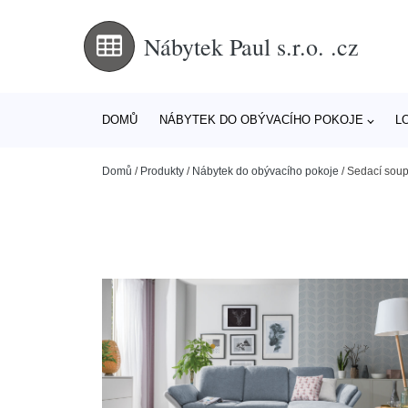
Nábytek Paul s.r.o. .cz
DOMŮ
NÁBYTEK DO OBÝVACÍHO POKOJE
L
Domů
/
Produkty
/
Nábytek do obývacího pokoje
/
Sedací soupr