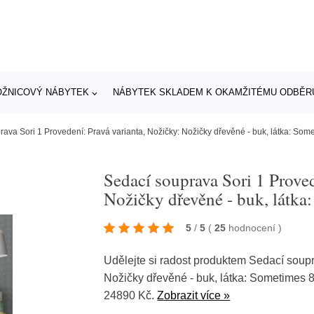
OŽNICOVÝ NÁBYTEK
NÁBYTEK SKLADEM K OKAMŽITÉMU ODBĚR
ava Sori 1 Provedení: Pravá varianta, Nožičky: Nožičky dřevěné - buk, látka: Som
Sedací souprava Sori 1 Proved
Nožičky dřevěné - buk, látka
5
/
5
(
25
hodnocení
)
Udělejte si radost produktem Sedací soupr
Nožičky dřevěné - buk, látka: Sometimes 
24890 Kč.
Zobrazit více »