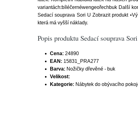
variantách:bíléčernéwengeořechbuk Další kom
Sedací souprava Sori U Zobrazit produkt •V
která má vyšší náklady.
Popis produktu Sedací souprava Sori
Cena:
24890
EAN:
15831_PRA277
Barva:
Nožičky dřevěné - buk
Velikost:
Kategorie:
Nábytek do obývacího pokoj