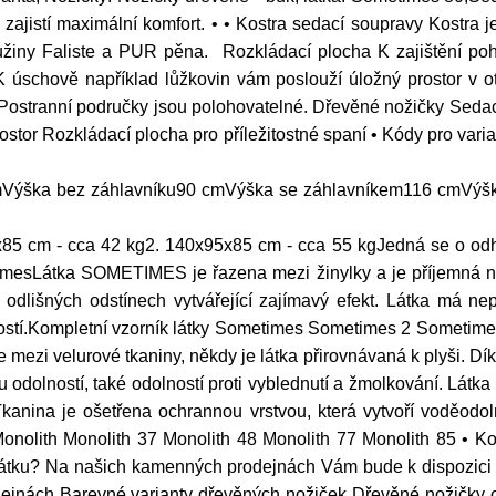
zajistí maximální komfort. • • Kostra sedací soupravy Kostra
žiny Faliste a PUR pěna. Rozkládací plocha K zajištění pohodl
r K úschově například lůžkovin vám poslouží úložný prostor v 
Postranní područky jsou polohovatelné. Dřevěné nožičky Sedac
prostor Rozkládací plocha pro příležitostné spaní • Kódy pro var
cmVýška bez záhlavníku90 cmVýška se záhlavníkem116 cmV
x85 cm - cca 42 kg2. 140x95x85 cm - cca 55 kgJedná se o od
imesLátka SOMETIMES je řazena mezi žinylky a je příjemná na 
í v odlišných odstínech vytvářející zajímavý efekt. Látka má 
ností.Kompletní vzorník látky Sometimes Sometimes 2 Someti
 mezi velurové tkaniny, někdy je látka přirovnávaná k plyši. D
odolností, také odolností proti vyblednutí a žmolkování. Látka p
kanina je ošetřena ochrannou vrstvou, která vytvoří voděodol
Monolith Monolith 37 Monolith 48 Monolith 77 Monolith 85 • K
ou látku? Na našich kamenných prodejnách Vám bude k dispozici
odejnách Barevné varianty dřevěných nožiček Dřevěné nožičky 