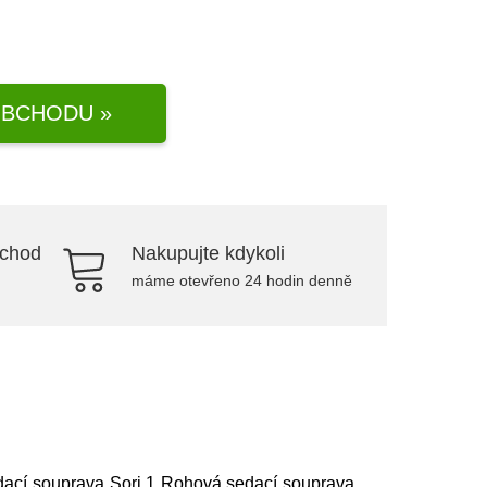
BCHODU »
bchod
Nakupujte kdykoli
máme otevřeno 24 hodin denně
edací souprava Sori 1 Rohová sedací souprava