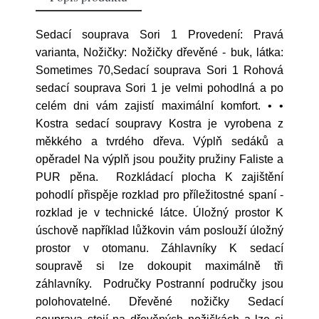
Sedací souprava Sori 1 Provedení: Pravá
varianta, Nožičky: Nožičky dřevěné - buk, látka:
Sometimes 70,Sedací souprava Sori 1 Rohová
sedací souprava Sori 1 je velmi pohodlná a po
celém dni vám zajistí maximální komfort. • •
Kostra sedací soupravy Kostra je vyrobena z
měkkého a tvrdého dřeva. Výplň sedáků a
opěradel Na výplň jsou použity pružiny Faliste a
PUR pěna. Rozkládací plocha K zajištění
pohodlí přispěje rozklad pro příležitostné spaní -
rozklad je v technické látce. Úložný prostor K
úschově například lůžkovin vám poslouží úložný
prostor v otomanu. Záhlavníky K sedací
soupravě si lze dokoupit maximálně tři
záhlavníky. Područky Postranní područky jsou
polohovatelné. Dřevěné nožičky Sedací