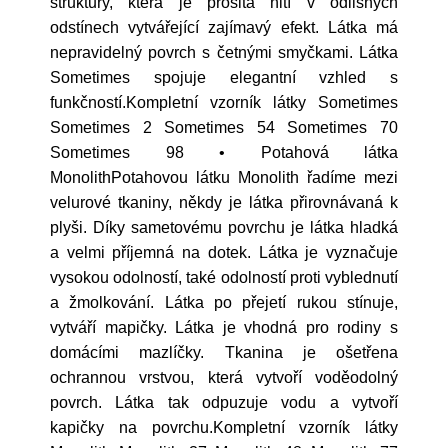
struktury, která je prošitá nití v odlišných
odstínech vytvářející zajímavý efekt. Látka má
nepravidelný povrch s četnými smyčkami. Látka
Sometimes spojuje elegantní vzhled s
funkčností.Kompletní vzorník látky Sometimes
Sometimes 2 Sometimes 54 Sometimes 70
Sometimes 98 • Potahová látka
MonolithPotahovou látku Monolith řadíme mezi
velurové tkaniny, někdy je látka přirovnávaná k
plyši. Díky sametovému povrchu je látka hladká
a velmi příjemná na dotek. Látka je vyznačuje
vysokou odolností, také odolností proti vyblednutí
a žmolkování. Látka po přejetí rukou stínuje,
vytváří mapičky. Látka je vhodná pro rodiny s
domácími mazlíčky. Tkanina je ošetřena
ochrannou vrstvou, která vytvoří voděodolný
povrch. Látka tak odpuzuje vodu a vytvoří
kapičky na povrchu.Kompletní vzorník látky