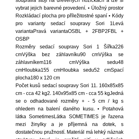
souprava stojí na dřevěných nožičkách a lze si
vybrat jejich barevné provedení. • Úložný prostor
Rozkládací plocha pro příležitostné spaní • Kódy
pro varianty sedací soupravy Sori 1Levá
variantaPravá variantaOSBL + 2FBP2FBL +
OSBP
Rozměry sedací soupravy Sori 1 Šířka226
cmVýška bez záhlavníku90 cmVýška se
záhlavníkem116 cmVýška sedu48
cmHloubka155 cmHloubka sedu52 cmSpací
plocha180 x 120 cm
Počet kusů sedací soupravy Sori 11. 160x85x85
cm - cca 42 kg2. 140x95x85 cm - cca 55 kgJedná
se o odhadované rozměry + - 5 cm / kg s
ohledem na balení daného kusu. • Potahová
látka SometimesLátka SOMETIMES je řazena
mezi žinylky a je příjemná na dotek, s
dostatečnou pružností. Materiál má lehký náznak