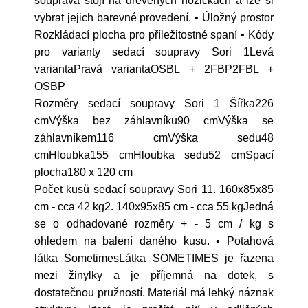
souprava stojí na dřevěných nožičkách a lze si
vybrat jejich barevné provedení. • Úložný prostor
Rozkládací plocha pro příležitostné spaní • Kódy
pro varianty sedací soupravy Sori 1Levá
variantaPravá variantaOSBL + 2FBP2FBL +
OSBP
Rozměry sedací soupravy Sori 1 Šířka226
cmVýška bez záhlavníku90 cmVýška se
záhlavníkem116 cmVýška sedu48
cmHloubka155 cmHloubka sedu52 cmSpací
plocha180 x 120 cm
Počet kusů sedací soupravy Sori 11. 160x85x85
cm - cca 42 kg2. 140x95x85 cm - cca 55 kgJedná
se o odhadované rozměry + - 5 cm / kg s
ohledem na balení daného kusu. • Potahová
látka SometimesLátka SOMETIMES je řazena
mezi žinylky a je příjemná na dotek, s
dostatečnou pružností. Materiál má lehký náznak