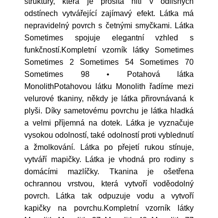
struktury, která je prošitá nití v odlišných
odstínech vytvářející zajímavý efekt. Látka má
nepravidelný povrch s četnými smyčkami. Látka
Sometimes spojuje elegantní vzhled s
funkčností.Kompletní vzorník látky Sometimes
Sometimes 2 Sometimes 54 Sometimes 70
Sometimes 98 • Potahová látka
MonolithPotahovou látku Monolith řadíme mezi
velurové tkaniny, někdy je látka přirovnávaná k
plyši. Díky sametovému povrchu je látka hladká
a velmi příjemná na dotek. Látka je vyznačuje
vysokou odolností, také odolností proti vyblednutí
a žmolkování. Látka po přejetí rukou stínuje,
vytváří mapičky. Látka je vhodná pro rodiny s
domácími mazlíčky. Tkanina je ošetřena
ochrannou vrstvou, která vytvoří voděodolný
povrch. Látka tak odpuzuje vodu a vytvoří
kapičky na povrchu.Kompletní vzorník látky