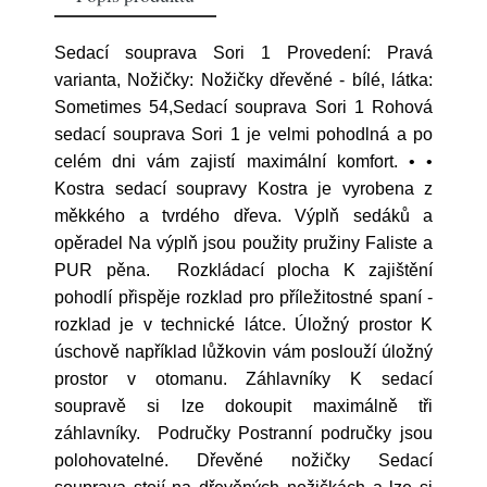
Sedací souprava Sori 1 Provedení: Pravá
varianta, Nožičky: Nožičky dřevěné - bílé, látka:
Sometimes 54,Sedací souprava Sori 1 Rohová
sedací souprava Sori 1 je velmi pohodlná a po
celém dni vám zajistí maximální komfort. • •
Kostra sedací soupravy Kostra je vyrobena z
měkkého a tvrdého dřeva. Výplň sedáků a
opěradel Na výplň jsou použity pružiny Faliste a
PUR pěna. Rozkládací plocha K zajištění
pohodlí přispěje rozklad pro příležitostné spaní -
rozklad je v technické látce. Úložný prostor K
úschově například lůžkovin vám poslouží úložný
prostor v otomanu. Záhlavníky K sedací
soupravě si lze dokoupit maximálně tři
záhlavníky. Područky Postranní područky jsou
polohovatelné. Dřevěné nožičky Sedací