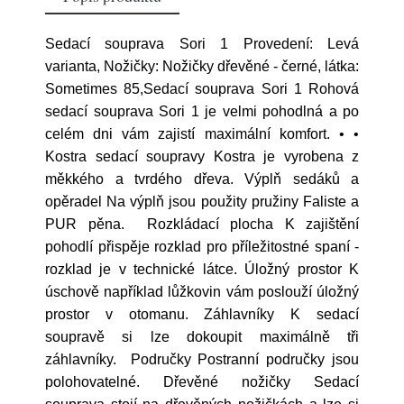
Sedací souprava Sori 1 Provedení: Levá
varianta, Nožičky: Nožičky dřevěné - černé, látka:
Sometimes 85,Sedací souprava Sori 1 Rohová
sedací souprava Sori 1 je velmi pohodlná a po
celém dni vám zajistí maximální komfort. • •
Kostra sedací soupravy Kostra je vyrobena z
měkkého a tvrdého dřeva. Výplň sedáků a
opěradel Na výplň jsou použity pružiny Faliste a
PUR pěna. Rozkládací plocha K zajištění
pohodlí přispěje rozklad pro příležitostné spaní -
rozklad je v technické látce. Úložný prostor K
úschově například lůžkovin vám poslouží úložný
prostor v otomanu. Záhlavníky K sedací
soupravě si lze dokoupit maximálně tři
záhlavníky. Područky Postranní područky jsou
polohovatelné. Dřevěné nožičky Sedací