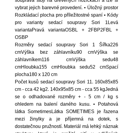
souprava stojí na dřevěných nožičkách a lze si
vybrat jejich barevné provedení. • Úložný prostor
Rozkládací plocha pro příležitostné spaní • Kódy
pro varianty sedací soupravy Sori 1Levá
variantaPravá variantaOSBL + 2FBP2FBL +
OSBP
Rozměry sedací soupravy Sori 1 Šířka226
cmVýška bez záhlavníku90 cmVýška se
záhlavníkem116 cmVýška sedu48
cmHloubka155 cmHloubka sedu52 cmSpací
plocha180 x 120 cm
Počet kusů sedací soupravy Sori 11. 160x85x85
cm - cca 42 kg2. 140x95x85 cm - cca 55 kgJedná
se o odhadované rozměry + - 5 cm / kg s
ohledem na balení daného kusu. • Potahová
látka SometimesLátka SOMETIMES je řazena
mezi žinylky a je příjemná na dotek, s
dostatečnou pružností. Materiál má lehký náznak