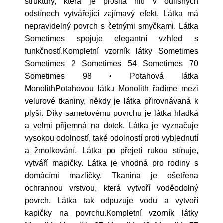
struktury, která je prošitá nití v odlišných
odstínech vytvářející zajímavý efekt. Látka má
nepravidelný povrch s četnými smyčkami. Látka
Sometimes spojuje elegantní vzhled s
funkčností.Kompletní vzorník látky Sometimes
Sometimes 2 Sometimes 54 Sometimes 70
Sometimes 98 • Potahová látka
MonolithPotahovou látku Monolith řadíme mezi
velurové tkaniny, někdy je látka přirovnávaná k
plyši. Díky sametovému povrchu je látka hladká
a velmi příjemná na dotek. Látka je vyznačuje
vysokou odolností, také odolností proti vyblednutí
a žmolkování. Látka po přejetí rukou stínuje,
vytváří mapičky. Látka je vhodná pro rodiny s
domácími mazlíčky. Tkanina je ošetřena
ochrannou vrstvou, která vytvoří voděodolný
povrch. Látka tak odpuzuje vodu a vytvoří
kapičky na povrchu.Kompletní vzorník látky