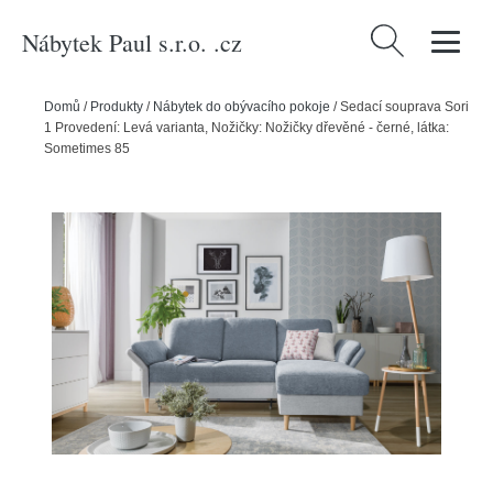
Nábytek Paul s.r.o. .cz
Vyhledávání
Domů
/
Produkty
/
Nábytek do obývacího pokoje
/
Sedací souprava Sori
1 Provedení: Levá varianta, Nožičky: Nožičky dřevěné - černé, látka:
Sometimes 85