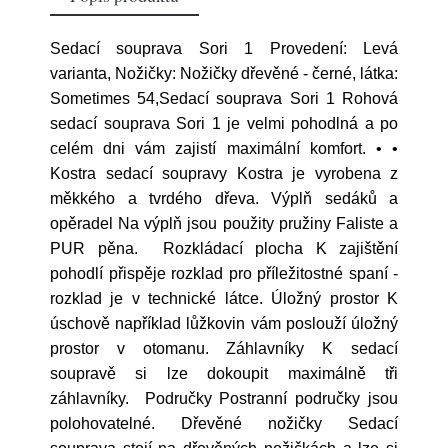
Sedací souprava Sori 1 Provedení: Levá
varianta, Nožičky: Nožičky dřevěné - černé, látka:
Sometimes 54,Sedací souprava Sori 1 Rohová
sedací souprava Sori 1 je velmi pohodlná a po
celém dni vám zajistí maximální komfort. • •
Kostra sedací soupravy Kostra je vyrobena z
měkkého a tvrdého dřeva. Výplň sedáků a
opěradel Na výplň jsou použity pružiny Faliste a
PUR pěna. Rozkládací plocha K zajištění
pohodlí přispěje rozklad pro příležitostné spaní -
rozklad je v technické látce. Úložný prostor K
úschově například lůžkovin vám poslouží úložný
prostor v otomanu. Záhlavníky K sedací
soupravě si lze dokoupit maximálně tři
záhlavníky. Područky Postranní područky jsou
polohovatelné. Dřevěné nožičky Sedací