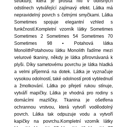
struktury, která je prošitá nití v odlišných
odstínech vytvářející zajímavý efekt. Látka má
nepravidelný povrch s četnými smyčkami. Látka
Sometimes spojuje elegantní vzhled s
funkčností.Kompletní vzorník látky Sometimes
Sometimes 2 Sometimes 54 Sometimes 70
Sometimes 98 • Potahová látka
MonolithPotahovou látku Monolith řadíme mezi
velurové tkaniny, někdy je látka přirovnávaná k
plyši. Díky sametovému povrchu je látka hladká
a velmi příjemná na dotek. Látka je vyznačuje
vysokou odolností, také odolností proti vyblednutí
a žmolkování. Látka po přejetí rukou stínuje,
vytváří mapičky. Látka je vhodná pro rodiny s
domácími mazlíčky. Tkanina je ošetřena
ochrannou vrstvou, která vytvoří voděodolný
povrch. Látka tak odpuzuje vodu a vytvoří
kapičky na povrchu.Kompletní vzorník látky