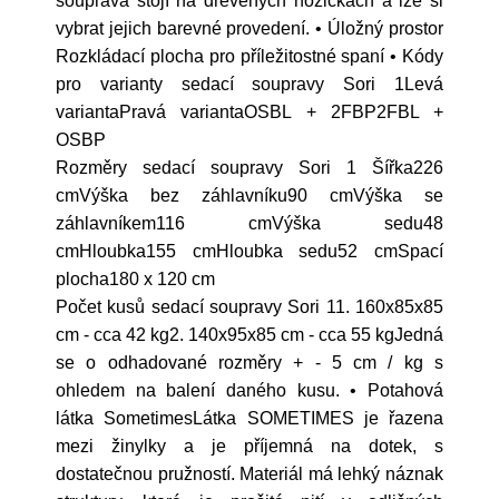
souprava stojí na dřevěných nožičkách a lze si
vybrat jejich barevné provedení. • Úložný prostor
Rozkládací plocha pro příležitostné spaní • Kódy
pro varianty sedací soupravy Sori 1Levá
variantaPravá variantaOSBL + 2FBP2FBL +
OSBP
Rozměry sedací soupravy Sori 1 Šířka226
cmVýška bez záhlavníku90 cmVýška se
záhlavníkem116 cmVýška sedu48
cmHloubka155 cmHloubka sedu52 cmSpací
plocha180 x 120 cm
Počet kusů sedací soupravy Sori 11. 160x85x85
cm - cca 42 kg2. 140x95x85 cm - cca 55 kgJedná
se o odhadované rozměry + - 5 cm / kg s
ohledem na balení daného kusu. • Potahová
látka SometimesLátka SOMETIMES je řazena
mezi žinylky a je příjemná na dotek, s
dostatečnou pružností. Materiál má lehký náznak