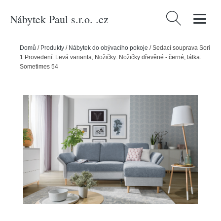
Nábytek Paul s.r.o. .cz
Vyhledávání
Domů
/
Produkty
/
Nábytek do obývacího pokoje
/
Sedací souprava Sori
1 Provedení: Levá varianta, Nožičky: Nožičky dřevěné - černé, látka:
Sometimes 54