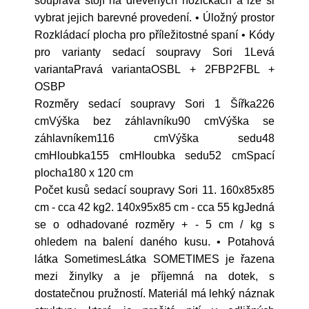
souprava stojí na dřevěných nožičkách a lze si
vybrat jejich barevné provedení. • Úložný prostor
Rozkládací plocha pro příležitostné spaní • Kódy
pro varianty sedací soupravy Sori 1Levá
variantaPravá variantaOSBL + 2FBP2FBL +
OSBP
Rozměry sedací soupravy Sori 1 Šířka226
cmVýška bez záhlavníku90 cmVýška se
záhlavníkem116 cmVýška sedu48
cmHloubka155 cmHloubka sedu52 cmSpací
plocha180 x 120 cm
Počet kusů sedací soupravy Sori 11. 160x85x85
cm - cca 42 kg2. 140x95x85 cm - cca 55 kgJedná
se o odhadované rozměry + - 5 cm / kg s
ohledem na balení daného kusu. • Potahová
látka SometimesLátka SOMETIMES je řazena
mezi žinylky a je příjemná na dotek, s
dostatečnou pružností. Materiál má lehký náznak