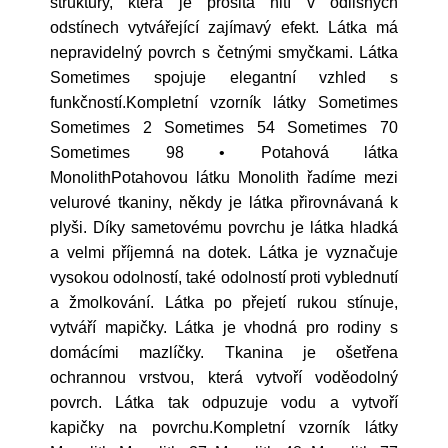
struktury, která je prošitá nití v odlišných
odstínech vytvářející zajímavý efekt. Látka má
nepravidelný povrch s četnými smyčkami. Látka
Sometimes spojuje elegantní vzhled s
funkčností.Kompletní vzorník látky Sometimes
Sometimes 2 Sometimes 54 Sometimes 70
Sometimes 98 • Potahová látka
MonolithPotahovou látku Monolith řadíme mezi
velurové tkaniny, někdy je látka přirovnávaná k
plyši. Díky sametovému povrchu je látka hladká
a velmi příjemná na dotek. Látka je vyznačuje
vysokou odolností, také odolností proti vyblednutí
a žmolkování. Látka po přejetí rukou stínuje,
vytváří mapičky. Látka je vhodná pro rodiny s
domácími mazlíčky. Tkanina je ošetřena
ochrannou vrstvou, která vytvoří voděodolný
povrch. Látka tak odpuzuje vodu a vytvoří
kapičky na povrchu.Kompletní vzorník látky