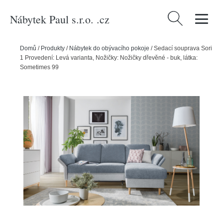
Nábytek Paul s.r.o. .cz
Vyhledávání
Domů
/
Produkty
/
Nábytek do obývacího pokoje
/
Sedací souprava Sori
1 Provedení: Levá varianta, Nožičky: Nožičky dřevěné - buk, látka:
Sometimes 99