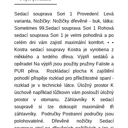
Sedací souprava Sori 1 Provedení: Levá
varianta, Nožičky: Nožičky dřevěné - buk, látka:
Sometimes 99,Sedací souprava Sori 1 Rohová
sedací souprava Sori 1 je velmi pohodlná a po
celém dni vám zajistí maximální komfort. • •
Kostra sedací soupravy Kostra je vyrobena z
měkkého a tvrdého dřeva. Výplň sedáků a
opěradel Na výplň jsou použity pružiny Faliste a
PUR pěna. Rozkládací plocha K zajištění
pohodlí přispěje rozklad pro příležitostné spaní -
rozklad je v technické látce. Úložný prostor K
úschově například lůžkovin vám poslouží úložný
prostor v otomanu. Záhlavníky K sedací
soupravě si lze dokoupit maximálně tři
záhlavníky. Područky Postranní područky jsou
polohovatelné. Dřevěné nožičky Sedací