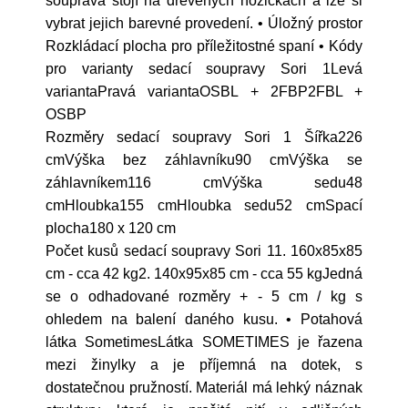
souprava stojí na dřevěných nožičkách a lze si
vybrat jejich barevné provedení. • Úložný prostor
Rozkládací plocha pro příležitostné spaní • Kódy
pro varianty sedací soupravy Sori 1Levá
variantaPravá variantaOSBL + 2FBP2FBL +
OSBP
Rozměry sedací soupravy Sori 1 Šířka226
cmVýška bez záhlavníku90 cmVýška se
záhlavníkem116 cmVýška sedu48
cmHloubka155 cmHloubka sedu52 cmSpací
plocha180 x 120 cm
Počet kusů sedací soupravy Sori 11. 160x85x85
cm - cca 42 kg2. 140x95x85 cm - cca 55 kgJedná
se o odhadované rozměry + - 5 cm / kg s
ohledem na balení daného kusu. • Potahová
látka SometimesLátka SOMETIMES je řazena
mezi žinylky a je příjemná na dotek, s
dostatečnou pružností. Materiál má lehký náznak