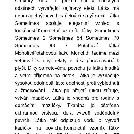
struktury, která je prošitá nití v odlišných
odstínech vytvářející zajímavý efekt. Látka má
nepravidelný povrch s četnými smyčkami. Látka
Sometimes spojuje elegantní vzhled s
funkčností.Kompletní vzorník látky Sometimes
Sometimes 2 Sometimes 54 Sometimes 70
Sometimes 98 • Potahová látka
MonolithPotahovou látku Monolith řadíme mezi
velurové tkaniny, někdy je látka přirovnávaná k
plyši. Díky sametovému povrchu je látka hladká
a velmi příjemná na dotek. Látka je vyznačuje
vysokou odolností, také odolností proti vyblednutí
a žmolkování. Látka po přejetí rukou stínuje,
vytváří mapičky. Látka je vhodná pro rodiny s
domácími mazlíčky. Tkanina je ošetřena
ochrannou vrstvou, která vytvoří voděodolný
povrch. Látka tak odpuzuje vodu a vytvoří
kapičky na povrchu.Kompletní vzorník látky