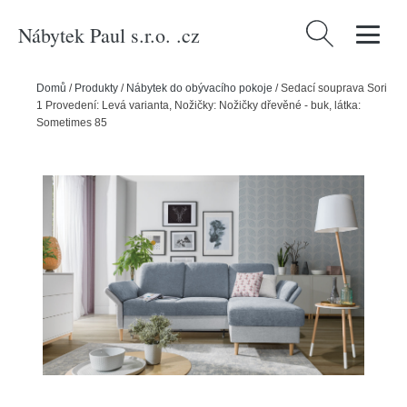
Nábytek Paul s.r.o. .cz
Vyhledávání
Domů
/
Produkty
/
Nábytek do obývacího pokoje
/
Sedací souprava Sori
1 Provedení: Levá varianta, Nožičky: Nožičky dřevěné - buk, látka:
Sometimes 85