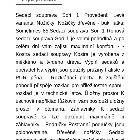
Sedací souprava Sori 1 Provedení: Levá
varianta, Nožičky: Nožičky dřevěné - buk, látka:
Sometimes 85,Sedací souprava Sori 1 Rohová
sedací souprava Sori 1 je velmi pohodlná a po
celém dni vám zajistí maximální komfort. • •
Kostra sedací soupravy Kostra je vyrobena z
měkkého a tvrdého dřeva. Výplň sedáků a
opěradel Na výplň jsou použity pružiny Faliste a
PUR pěna. Rozkládací plocha K zajištění
pohodlí přispěje rozklad pro příležitostné spaní -
rozklad je v technické látce. Úložný prostor K
úschově například lůžkovin vám poslouží úložný
prostor v otomanu. Záhlavníky K sedací
soupravě si lze dokoupit maximálně tři
záhlavníky. Područky Postranní područky jsou
polohovatelné. Dřevěné nožičky Sedací