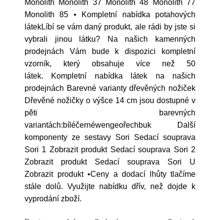
Monolith Monolith 37 Monolith 48 Monolith 77
Monolith 85 • Kompletní nabídka potahových
látekLíbí se vám daný produkt, ale rádi by jste si
vybrali jinou látku? Na našich kamenných
prodejnách Vám bude k dispozici kompletní
vzorník, který obsahuje více než 50
látek. Kompletní nabídka látek na našich
prodejnách Barevné varianty dřevěných nožiček
Dřevěné nožičky o výšce 14 cm jsou dostupné v
pěti barevných
variantách:bíléčernéwengeořechbuk Další
komponenty ze sestavy Sori Sedací souprava
Sori 1 Zobrazit produkt Sedací souprava Sori 2
Zobrazit produkt Sedací souprava Sori U
Zobrazit produkt •Ceny a dodací lhůty tlačíme
stále dolů. Využijte nabídku dřív, než dojde k
vyprodání zboží.