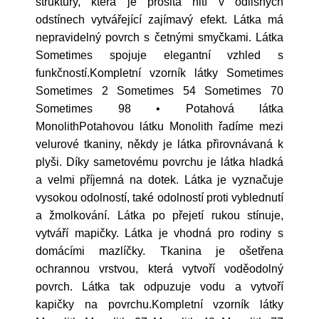
struktury, která je prošitá nití v odlišných
odstínech vytvářející zajímavý efekt. Látka má
nepravidelný povrch s četnými smyčkami. Látka
Sometimes spojuje elegantní vzhled s
funkčností.Kompletní vzorník látky Sometimes
Sometimes 2 Sometimes 54 Sometimes 70
Sometimes 98 • Potahová látka
MonolithPotahovou látku Monolith řadíme mezi
velurové tkaniny, někdy je látka přirovnávaná k
plyši. Díky sametovému povrchu je látka hladká
a velmi příjemná na dotek. Látka je vyznačuje
vysokou odolností, také odolností proti vyblednutí
a žmolkování. Látka po přejetí rukou stínuje,
vytváří mapičky. Látka je vhodná pro rodiny s
domácími mazlíčky. Tkanina je ošetřena
ochrannou vrstvou, která vytvoří voděodolný
povrch. Látka tak odpuzuje vodu a vytvoří
kapičky na povrchu.Kompletní vzorník látky