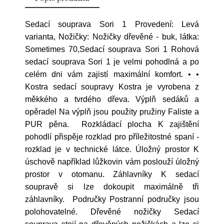
Sedací souprava Sori 1 Provedení: Levá
varianta, Nožičky: Nožičky dřevěné - buk, látka:
Sometimes 70,Sedací souprava Sori 1 Rohová
sedací souprava Sori 1 je velmi pohodlná a po
celém dni vám zajistí maximální komfort. • •
Kostra sedací soupravy Kostra je vyrobena z
měkkého a tvrdého dřeva. Výplň sedáků a
opěradel Na výplň jsou použity pružiny Faliste a
PUR pěna. Rozkládací plocha K zajištění
pohodlí přispěje rozklad pro příležitostné spaní -
rozklad je v technické látce. Úložný prostor K
úschově například lůžkovin vám poslouží úložný
prostor v otomanu. Záhlavníky K sedací
soupravě si lze dokoupit maximálně tři
záhlavníky. Područky Postranní područky jsou
polohovatelné. Dřevěné nožičky Sedací