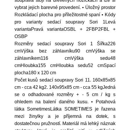
souprava stojí na dřevěných nožičkách a lze si
vybrat jejich barevné provedení. • Úložný prostor
Rozkládací plocha pro příležitostné spaní • Kódy
pro varianty sedací soupravy Sori 1Levá
variantaPravá variantaOSBL + 2FBP2FBL +
OSBP
Rozměry sedací soupravy Sori 1 Šířka226
cmVýška bez záhlavníku90 cmVýška se
záhlavníkem116 cmVýška sedu48
cmHloubka155 cmHloubka sedu52 cmSpací
plocha180 x 120 cm
Počet kusů sedací soupravy Sori 11. 160x85x85
cm - cca 42 kg2. 140x95x85 cm - cca 55 kgJedná
se o odhadované rozměry + - 5 cm / kg s
ohledem na balení daného kusu. • Potahová
látka SometimesLátka SOMETIMES je řazena
mezi žinylky a je příjemná na dotek, s
dostatečnou pružností. Materiál má lehký náznak