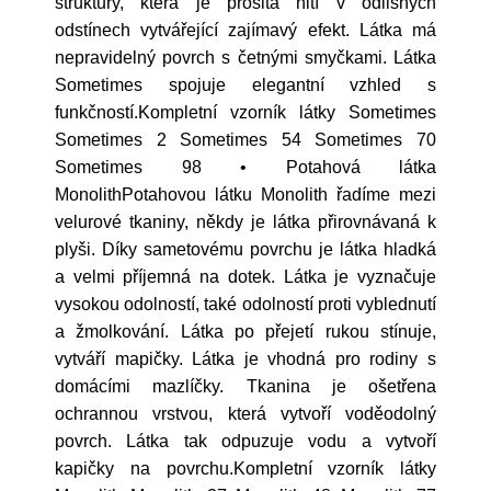
struktury, která je prošitá nití v odlišných
odstínech vytvářející zajímavý efekt. Látka má
nepravidelný povrch s četnými smyčkami. Látka
Sometimes spojuje elegantní vzhled s
funkčností.Kompletní vzorník látky Sometimes
Sometimes 2 Sometimes 54 Sometimes 70
Sometimes 98 • Potahová látka
MonolithPotahovou látku Monolith řadíme mezi
velurové tkaniny, někdy je látka přirovnávaná k
plyši. Díky sametovému povrchu je látka hladká
a velmi příjemná na dotek. Látka je vyznačuje
vysokou odolností, také odolností proti vyblednutí
a žmolkování. Látka po přejetí rukou stínuje,
vytváří mapičky. Látka je vhodná pro rodiny s
domácími mazlíčky. Tkanina je ošetřena
ochrannou vrstvou, která vytvoří voděodolný
povrch. Látka tak odpuzuje vodu a vytvoří
kapičky na povrchu.Kompletní vzorník látky