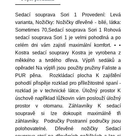
Sedací souprava Sori 1 Provedení: Levá
varianta, Nožičky: Nožičky dřevěné - bílé, látka:
Sometimes 70,Sedací souprava Sori 1 Rohová
sedací souprava Sori 1 je velmi pohodlná a po
celém dni vám zajistí maximální komfort. • •
Kostra sedací soupravy Kostra je vyrobena z
měkkého a tvrdého dřeva. Výplň sedáků a
opěradel Na výplň jsou použity pružiny Faliste a
PUR pěna. Rozkládací plocha K zajištění
pohodlí přispěje rozklad pro příležitostné spaní -
rozklad je v technické látce. Úložný prostor K
úschově například lůžkovin vám poslouží úložný
prostor v otomanu. Záhlavníky K sedací
soupravě si lze dokoupit maximálně tři
záhlavníky. Područky Postranní područky jsou
polohovatelné. Dřevěné nožičky Sedací