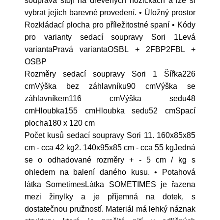
souprava stojí na dřevěných nožičkách a lze si
vybrat jejich barevné provedení. • Úložný prostor
Rozkládací plocha pro příležitostné spaní • Kódy
pro varianty sedací soupravy Sori 1Levá
variantaPravá variantaOSBL + 2FBP2FBL +
OSBP
Rozměry sedací soupravy Sori 1 Šířka226
cmVýška bez záhlavníku90 cmVýška se
záhlavníkem116 cmVýška sedu48
cmHloubka155 cmHloubka sedu52 cmSpací
plocha180 x 120 cm
Počet kusů sedací soupravy Sori 11. 160x85x85
cm - cca 42 kg2. 140x95x85 cm - cca 55 kgJedná
se o odhadované rozměry + - 5 cm / kg s
ohledem na balení daného kusu. • Potahová
látka SometimesLátka SOMETIMES je řazena
mezi žinylky a je příjemná na dotek, s
dostatečnou pružností. Materiál má lehký náznak