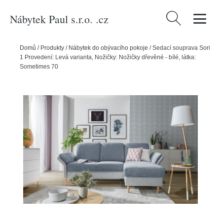
Nábytek Paul s.r.o. .cz
Vyhledávání
Domů
/
Produkty
/
Nábytek do obývacího pokoje
/
Sedací souprava Sori
1 Provedení: Levá varianta, Nožičky: Nožičky dřevěné - bílé, látka:
Sometimes 70