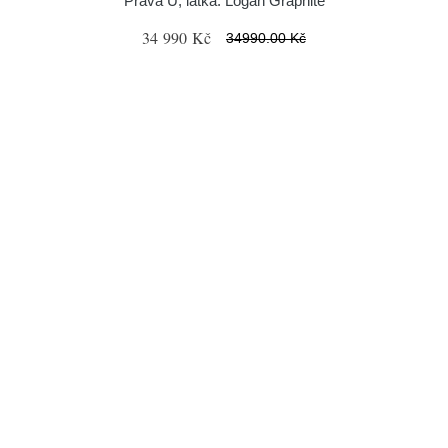
Pravá U, látka: Logan Graphite
34 990 Kč
34990.00 Kč