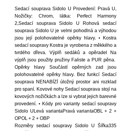
Sedací souprava Sidolo U Provedení: Pravá U,
Nožičky: Chrom, látka: Perfect Harmony
2,Sedací souprava Sidolo U Rohová sedací
souprava Sidolo U je velmi pohodlná a výhodou
jsou její polohovatelné opěrky hlavy. • Kostra
sedací soupravy Kostra je vyrobena z měkkého a
tvrdého dřeva. Výplň sedáků a opěradel Na
výplň jsou použity pružiny Faliste a PUR pěna.
Opěrky hlavy Součástí opěrných zad jsou
polohovatelné opěrky hlavy. Bez funkcí Sedací
souprava NENABÍZÍ úložný prostor ani rozklad
pro spaní. Kovové nohy Sedací souprava stojí na
kovových nožičkách a lze si vybrat jejich barevné
provedení. • Kódy pro varianty sedací soupravy
Sidolo ULevá variantaPravá variantaOBL + 2 +
OPOL + 2 + OBP
Rozměry sedací soupravy Sidolo U Šířka335