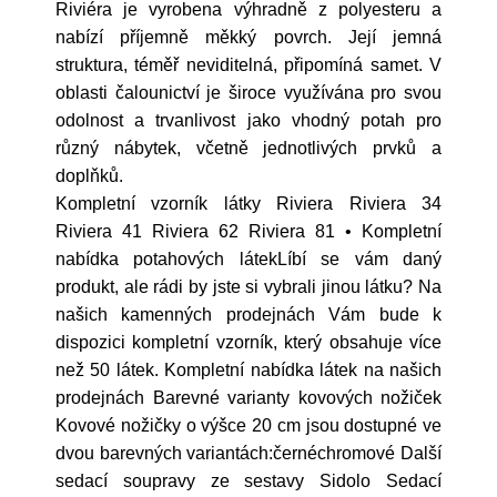
Riviéra je vyrobena výhradně z polyesteru a
nabízí příjemně měkký povrch. Její jemná
struktura, téměř neviditelná, připomíná samet. V
oblasti čalounictví je široce využívána pro svou
odolnost a trvanlivost jako vhodný potah pro
různý nábytek, včetně jednotlivých prvků a
doplňků.
Kompletní vzorník látky Riviera Riviera 34
Riviera 41 Riviera 62 Riviera 81 • Kompletní
nabídka potahových látekLíbí se vám daný
produkt, ale rádi by jste si vybrali jinou látku? Na
našich kamenných prodejnách Vám bude k
dispozici kompletní vzorník, který obsahuje více
než 50 látek. Kompletní nabídka látek na našich
prodejnách Barevné varianty kovových nožiček
Kovové nožičky o výšce 20 cm jsou dostupné ve
dvou barevných variantách:černéchromové Další
sedací soupravy ze sestavy Sidolo Sedací