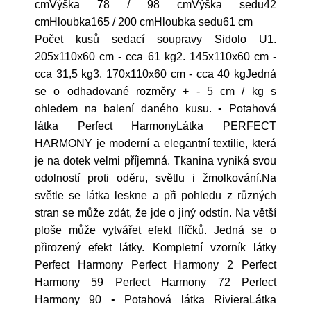
cmVýška 78 / 98 cmVýška sedu42
cmHloubka165 / 200 cmHloubka sedu61 cm
Počet kusů sedací soupravy Sidolo U1.
205x110x60 cm - cca 61 kg2. 145x110x60 cm -
cca 31,5 kg3. 170x110x60 cm - cca 40 kgJedná
se o odhadované rozměry + - 5 cm / kg s
ohledem na balení daného kusu. • Potahová
látka Perfect HarmonyLátka PERFECT
HARMONY je moderní a elegantní textilie, která
je na dotek velmi příjemná. Tkanina vyniká svou
odolností proti oděru, světlu i žmolkování.Na
světle se látka leskne a při pohledu z různých
stran se může zdát, že jde o jiný odstín. Na větší
ploše může vytvářet efekt flíčků. Jedná se o
přirozený efekt látky. Kompletní vzorník látky
Perfect Harmony Perfect Harmony 2 Perfect
Harmony 59 Perfect Harmony 72 Perfect
Harmony 90 • Potahová látka RivieraLátka