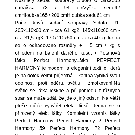
Rozměry sedací soupravy Sidolo U Šířka335
cmVýška 78 / 98 cmVýška sedu42
cmHloubka165 / 200 cmHloubka sedu61 cm
Počet kusů sedací soupravy Sidolo U1.
205x110x60 cm - cca 61 kg2. 145x110x60 cm -
cca 31,5 kg3. 170x110x60 cm - cca 40 kgJedná
se o odhadované rozměry + - 5 cm / kg s
ohledem na balení daného kusu. • Potahová
látka Perfect HarmonyLátka PERFECT
HARMONY je moderní a elegantní textilie, která
je na dotek velmi příjemná. Tkanina vyniká svou
odolností proti oděru, světlu i žmolkování.Na
světle se látka leskne a při pohledu z různých
stran se může zdát, že jde o jiný odstín. Na větší
ploše může vytvářet efekt flíčků. Jedná se o
přirozený efekt látky. Kompletní vzorník látky
Perfect Harmony Perfect Harmony 2 Perfect
Harmony 59 Perfect Harmony 72 Perfect