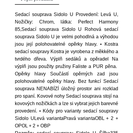
Sedací souprava Sidolo U Provedení: Levá U,
Nožičky: Chrom, látka: Perfect Harmony
85,Sedací souprava Sidolo U Rohová sedací
souprava Sidolo U je velmi pohodlná a výhodou
jsou její polohovatelné opěrky hlavy. • Kostra
sedací soupravy Kostra je vyrobena z měkkého a
tvrdého dřeva. Výplň sedáků a opěradel Na
výplň jsou použity pružiny Faliste a PUR pěna.
Opěrky hlavy Součástí opěrných zad jsou
polohovatelné opěrky hlavy. Bez funkcí Sedací
souprava NENABÍZÍ úložný prostor ani rozklad
pro spaní. Kovové nohy Sedací souprava stojí na
kovových nožičkách a lze si vybrat jejich barevné
provedení. • Kódy pro varianty sedací soupravy
Sidolo ULevá variantaPravá variantaOBL + 2 +
OPOL + 2 + OBP