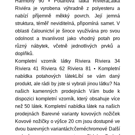
Harmony 90 • Potahová látka RivieraLátka
Riviéra je vyrobena výhradně z polyesteru a
nabízí příjemně měkký povrch. Její jemná
struktura, téměř neviditelná, připomíná samet. V
oblasti čalounictví je široce využívána pro svou
odolnost a trvanlivost jako vhodný potah pro
různý nábytek, včetně jednotlivých prvků a
doplňků.
Kompletní vzorník látky Riviera Riviera 34
Riviera 41 Riviera 62 Riviera 81 • Kompletní
nabídka potahových látekLíbí se vám daný
produkt, ale rádi by jste si vybrali jinou látku? Na
našich kamenných prodejnách Vám bude k
dispozici kompletní vzorník, který obsahuje více
než 50 látek. Kompletní nabídka látek na našich
prodejnách Barevné varianty kovových nožiček
Kovové nožičky o výšce 20 cm jsou dostupné ve
dvou barevných variantách:černéchromové Další