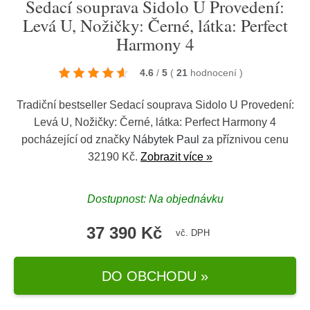
Sedací souprava Sidolo U Provedení:
Levá U, Nožičky: Černé, látka: Perfect
Harmony 4
4.6
/
5
(
21
hodnocení
)
Tradiční bestseller Sedací souprava Sidolo U Provedení:
Levá U, Nožičky: Černé, látka: Perfect Harmony 4
pocházející od značky
Nábytek Paul
za příznivou cenu
32190 Kč.
Zobrazit více »
Dostupnost: Na objednávku
37 390 Kč
vč. DPH
DO OBCHODU »