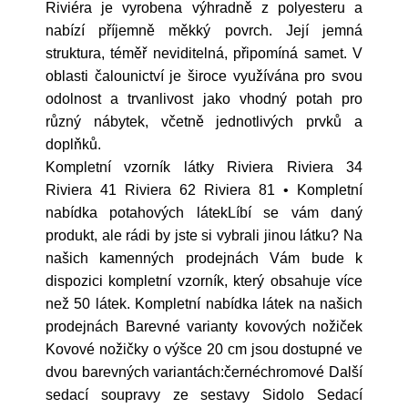
Riviéra je vyrobena výhradně z polyesteru a
nabízí příjemně měkký povrch. Její jemná
struktura, téměř neviditelná, připomíná samet. V
oblasti čalounictví je široce využívána pro svou
odolnost a trvanlivost jako vhodný potah pro
různý nábytek, včetně jednotlivých prvků a
doplňků.
Kompletní vzorník látky Riviera Riviera 34
Riviera 41 Riviera 62 Riviera 81 • Kompletní
nabídka potahových látekLíbí se vám daný
produkt, ale rádi by jste si vybrali jinou látku? Na
našich kamenných prodejnách Vám bude k
dispozici kompletní vzorník, který obsahuje více
než 50 látek. Kompletní nabídka látek na našich
prodejnách Barevné varianty kovových nožiček
Kovové nožičky o výšce 20 cm jsou dostupné ve
dvou barevných variantách:černéchromové Další
sedací soupravy ze sestavy Sidolo Sedací