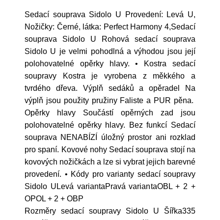
Sedací souprava Sidolo U Provedení: Levá U,
Nožičky: Černé, látka: Perfect Harmony 4,Sedací
souprava Sidolo U Rohová sedací souprava
Sidolo U je velmi pohodlná a výhodou jsou její
polohovatelné opěrky hlavy. • Kostra sedací
soupravy Kostra je vyrobena z měkkého a
tvrdého dřeva. Výplň sedáků a opěradel Na
výplň jsou použity pružiny Faliste a PUR pěna.
Opěrky hlavy Součástí opěrných zad jsou
polohovatelné opěrky hlavy. Bez funkcí Sedací
souprava NENABÍZÍ úložný prostor ani rozklad
pro spaní. Kovové nohy Sedací souprava stojí na
kovových nožičkách a lze si vybrat jejich barevné
provedení. • Kódy pro varianty sedací soupravy
Sidolo ULevá variantaPravá variantaOBL + 2 +
OPOL + 2 + OBP
Rozměry sedací soupravy Sidolo U Šířka335