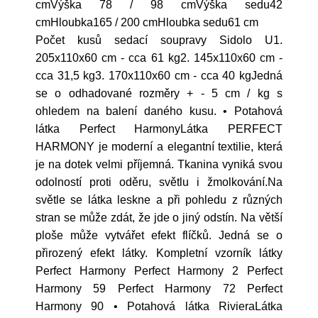
cmVýška 78 / 98 cmVýška sedu42
cmHloubka165 / 200 cmHloubka sedu61 cm
Počet kusů sedací soupravy Sidolo U1.
205x110x60 cm - cca 61 kg2. 145x110x60 cm -
cca 31,5 kg3. 170x110x60 cm - cca 40 kgJedná
se o odhadované rozměry + - 5 cm / kg s
ohledem na balení daného kusu. • Potahová
látka Perfect HarmonyLátka PERFECT
HARMONY je moderní a elegantní textilie, která
je na dotek velmi příjemná. Tkanina vyniká svou
odolností proti oděru, světlu i žmolkování.Na
světle se látka leskne a při pohledu z různých
stran se může zdát, že jde o jiný odstín. Na větší
ploše může vytvářet efekt flíčků. Jedná se o
přirozený efekt látky. Kompletní vzorník látky
Perfect Harmony Perfect Harmony 2 Perfect
Harmony 59 Perfect Harmony 72 Perfect
Harmony 90 • Potahová látka RivieraLátka