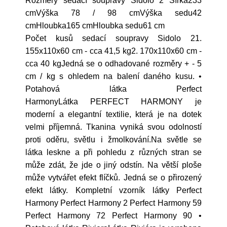
Rozměry sedací soupravy Sidolo 2 Šířka233
cmVýška 78 / 98 cmVýška sedu42
cmHloubka165 cmHloubka sedu61 cm
Počet kusů sedací soupravy Sidolo 21.
155x110x60 cm - cca 41,5 kg2. 170x110x60 cm -
cca 40 kgJedná se o odhadované rozměry + - 5
cm / kg s ohledem na balení daného kusu. •
Potahová látka Perfect
HarmonyLátka PERFECT HARMONY je
moderní a elegantní textilie, která je na dotek
velmi příjemná. Tkanina vyniká svou odolností
proti oděru, světlu i žmolkování.Na světle se
látka leskne a při pohledu z různých stran se
může zdát, že jde o jiný odstín. Na větší ploše
může vytvářet efekt flíčků. Jedná se o přirozený
efekt látky. Kompletní vzorník látky Perfect
Harmony Perfect Harmony 2 Perfect Harmony 59
Perfect Harmony 72 Perfect Harmony 90 •