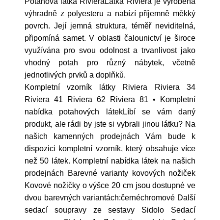
Potahová látka RivieraLátka Riviéra je vyrobena
výhradně z polyesteru a nabízí příjemně měkký
povrch. Její jemná struktura, téměř neviditelná,
připomíná samet. V oblasti čalounictví je široce
využívána pro svou odolnost a trvanlivost jako
vhodný potah pro různý nábytek, včetně
jednotlivých prvků a doplňků.
Kompletní vzorník látky Riviera Riviera 34
Riviera 41 Riviera 62 Riviera 81 • Kompletní
nabídka potahových látekLíbí se vám daný
produkt, ale rádi by jste si vybrali jinou látku? Na
našich kamenných prodejnách Vám bude k
dispozici kompletní vzorník, který obsahuje více
než 50 látek. Kompletní nabídka látek na našich
prodejnách Barevné varianty kovových nožiček
Kovové nožičky o výšce 20 cm jsou dostupné ve
dvou barevných variantách:černéchromové Další
sedací soupravy ze sestavy Sidolo Sedací