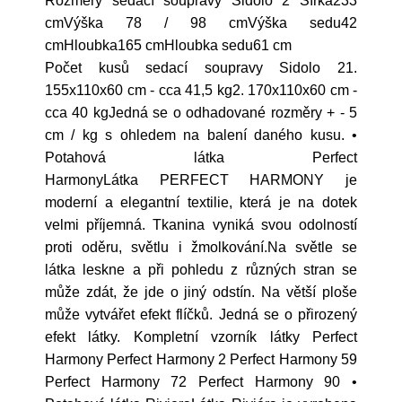
Rozměry sedací soupravy Sidolo 2 Šířka233
cmVýška 78 / 98 cmVýška sedu42
cmHloubka165 cmHloubka sedu61 cm
Počet kusů sedací soupravy Sidolo 21.
155x110x60 cm - cca 41,5 kg2. 170x110x60 cm -
cca 40 kgJedná se o odhadované rozměry + - 5
cm / kg s ohledem na balení daného kusu. •
Potahová látka Perfect
HarmonyLátka PERFECT HARMONY je
moderní a elegantní textilie, která je na dotek
velmi příjemná. Tkanina vyniká svou odolností
proti oděru, světlu i žmolkování.Na světle se
látka leskne a při pohledu z různých stran se
může zdát, že jde o jiný odstín. Na větší ploše
může vytvářet efekt flíčků. Jedná se o přirozený
efekt látky. Kompletní vzorník látky Perfect
Harmony Perfect Harmony 2 Perfect Harmony 59
Perfect Harmony 72 Perfect Harmony 90 •