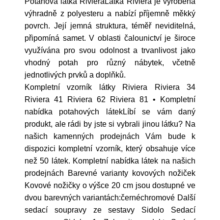
Potahová látka RivieraLátka Riviéra je vyrobena
výhradně z polyesteru a nabízí příjemně měkký
povrch. Její jemná struktura, téměř neviditelná,
připomíná samet. V oblasti čalounictví je široce
využívána pro svou odolnost a trvanlivost jako
vhodný potah pro různý nábytek, včetně
jednotlivých prvků a doplňků.
Kompletní vzorník látky Riviera Riviera 34
Riviera 41 Riviera 62 Riviera 81 • Kompletní
nabídka potahových látekLíbí se vám daný
produkt, ale rádi by jste si vybrali jinou látku? Na
našich kamenných prodejnách Vám bude k
dispozici kompletní vzorník, který obsahuje více
než 50 látek. Kompletní nabídka látek na našich
prodejnách Barevné varianty kovových nožiček
Kovové nožičky o výšce 20 cm jsou dostupné ve
dvou barevných variantách:černéchromové Další
sedací soupravy ze sestavy Sidolo Sedací