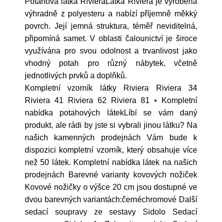
Potahová látka RivieraLátka Riviéra je vyrobena
výhradně z polyesteru a nabízí příjemně měkký
povrch. Její jemná struktura, téměř neviditelná,
připomíná samet. V oblasti čalounictví je široce
využívána pro svou odolnost a trvanlivost jako
vhodný potah pro různý nábytek, včetně
jednotlivých prvků a doplňků.
Kompletní vzorník látky Riviera Riviera 34
Riviera 41 Riviera 62 Riviera 81 • Kompletní
nabídka potahových látekLíbí se vám daný
produkt, ale rádi by jste si vybrali jinou látku? Na
našich kamenných prodejnách Vám bude k
dispozici kompletní vzorník, který obsahuje více
než 50 látek. Kompletní nabídka látek na našich
prodejnách Barevné varianty kovových nožiček
Kovové nožičky o výšce 20 cm jsou dostupné ve
dvou barevných variantách:černéchromové Další
sedací soupravy ze sestavy Sidolo Sedací