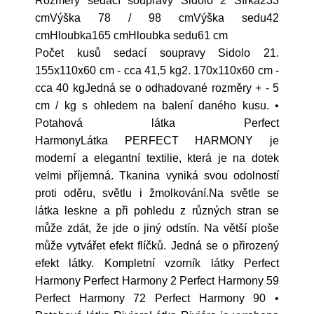
Rozměry sedací soupravy Sidolo 2 Šířka233
cmVýška 78 / 98 cmVýška sedu42
cmHloubka165 cmHloubka sedu61 cm
Počet kusů sedací soupravy Sidolo 21.
155x110x60 cm - cca 41,5 kg2. 170x110x60 cm -
cca 40 kgJedná se o odhadované rozměry + - 5
cm / kg s ohledem na balení daného kusu. •
Potahová látka Perfect
HarmonyLátka PERFECT HARMONY je
moderní a elegantní textilie, která je na dotek
velmi příjemná. Tkanina vyniká svou odolností
proti oděru, světlu i žmolkování.Na světle se
látka leskne a při pohledu z různých stran se
může zdát, že jde o jiný odstín. Na větší ploše
může vytvářet efekt flíčků. Jedná se o přirozený
efekt látky. Kompletní vzorník látky Perfect
Harmony Perfect Harmony 2 Perfect Harmony 59
Perfect Harmony 72 Perfect Harmony 90 •