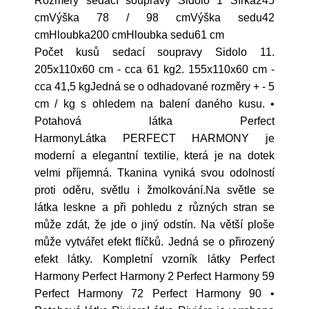
Rozměry sedací soupravy Sidolo 1 Šířka245
cmVýška 78 / 98 cmVýška sedu42
cmHloubka200 cmHloubka sedu61 cm
Počet kusů sedací soupravy Sidolo 11.
205x110x60 cm - cca 61 kg2. 155x110x60 cm -
cca 41,5 kgJedná se o odhadované rozměry + - 5
cm / kg s ohledem na balení daného kusu. •
Potahová látka Perfect
HarmonyLátka PERFECT HARMONY je
moderní a elegantní textilie, která je na dotek
velmi příjemná. Tkanina vyniká svou odolností
proti oděru, světlu i žmolkování.Na světle se
látka leskne a při pohledu z různých stran se
může zdát, že jde o jiný odstín. Na větší ploše
může vytvářet efekt flíčků. Jedná se o přirozený
efekt látky. Kompletní vzorník látky Perfect
Harmony Perfect Harmony 2 Perfect Harmony 59
Perfect Harmony 72 Perfect Harmony 90 •