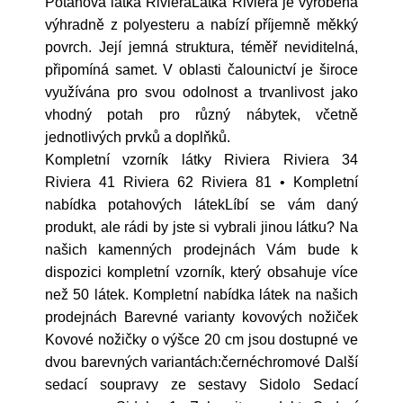
Potahová látka RivieraLátka Riviéra je vyrobena
výhradně z polyesteru a nabízí příjemně měkký
povrch. Její jemná struktura, téměř neviditelná,
připomíná samet. V oblasti čalounictví je široce
využívána pro svou odolnost a trvanlivost jako
vhodný potah pro různý nábytek, včetně
jednotlivých prvků a doplňků.
Kompletní vzorník látky Riviera Riviera 34
Riviera 41 Riviera 62 Riviera 81 • Kompletní
nabídka potahových látekLíbí se vám daný
produkt, ale rádi by jste si vybrali jinou látku? Na
našich kamenných prodejnách Vám bude k
dispozici kompletní vzorník, který obsahuje více
než 50 látek. Kompletní nabídka látek na našich
prodejnách Barevné varianty kovových nožiček
Kovové nožičky o výšce 20 cm jsou dostupné ve
dvou barevných variantách:černéchromové Další
sedací soupravy ze sestavy Sidolo Sedací