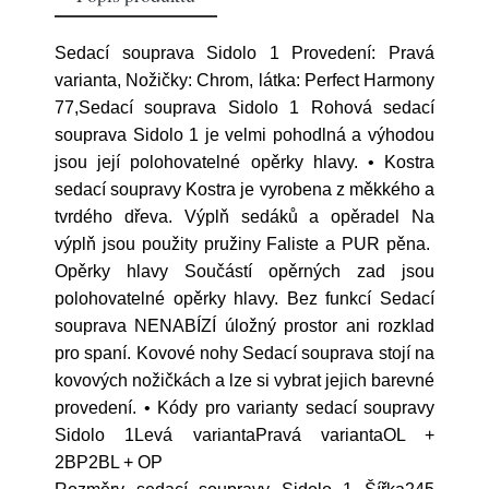
Sedací souprava Sidolo 1 Provedení: Pravá
varianta, Nožičky: Chrom, látka: Perfect Harmony
77,Sedací souprava Sidolo 1 Rohová sedací
souprava Sidolo 1 je velmi pohodlná a výhodou
jsou její polohovatelné opěrky hlavy. • Kostra
sedací soupravy Kostra je vyrobena z měkkého a
tvrdého dřeva. Výplň sedáků a opěradel Na
výplň jsou použity pružiny Faliste a PUR pěna.
Opěrky hlavy Součástí opěrných zad jsou
polohovatelné opěrky hlavy. Bez funkcí Sedací
souprava NENABÍZÍ úložný prostor ani rozklad
pro spaní. Kovové nohy Sedací souprava stojí na
kovových nožičkách a lze si vybrat jejich barevné
provedení. • Kódy pro varianty sedací soupravy
Sidolo 1Levá variantaPravá variantaOL +
2BP2BL + OP