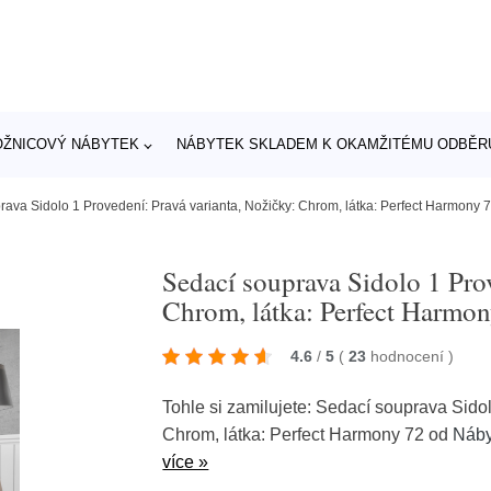
OŽNICOVÝ NÁBYTEK
NÁBYTEK SKLADEM K OKAMŽITÉMU ODBĚR
rava Sidolo 1 Provedení: Pravá varianta, Nožičky: Chrom, látka: Perfect Harmony 
Sedací souprava Sidolo 1 Pro
Chrom, látka: Perfect Harmo
4.6
/
5
(
23
hodnocení
)
Tohle si zamilujete: Sedací souprava Sido
Chrom, látka: Perfect Harmony 72 od
Náby
více »