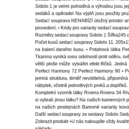
Sidolo 1 je velmi pohodlná a výhodou jsou je
sedáků a opěradel Na výplň jsou použity pru
Sedací souprava NENABÍZÍ úložný prostor ani 
provedení. • Kódy pro varianty sedací soupr
Rozměry sedací soupravy Sidolo 1 Šířka24
Počet kusů sedací soupravy Sidolo 11. 205x1
na balení daného kusu. • Potahová látka Pe
Tkanina vyniká svou odolností proti oděru, svě
větší ploše může vytvářet efekt flíčků. Jedn
Perfect Harmony 72 Perfect Harmony 90 • Pot
jemná struktura, téměř neviditelná, připomíná
nábytek, včetně jednotlivých prvků a doplňků.
Kompletní vzorník látky Riviera Riviera 34 Ri
si vybrali jinou látku? Na našich kamenných p
na našich prodejnách Barevné varianty kov
Další sedací soupravy ze sestavy Sidolo Sed
Zobrazit produkt •U nás nakoupíte vždy kvali
náklady.