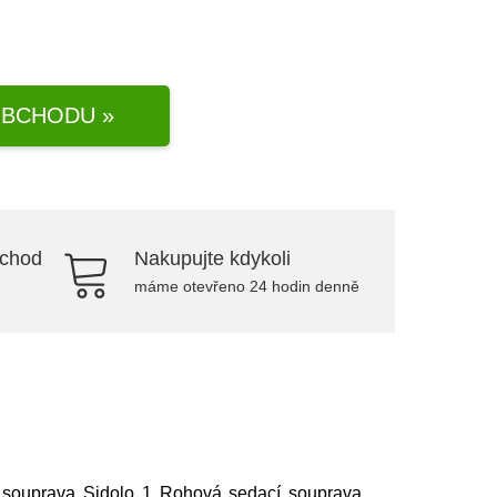
BCHODU »
bchod
Nakupujte kdykoli
máme otevřeno 24 hodin denně
í souprava Sidolo 1 Rohová sedací souprava