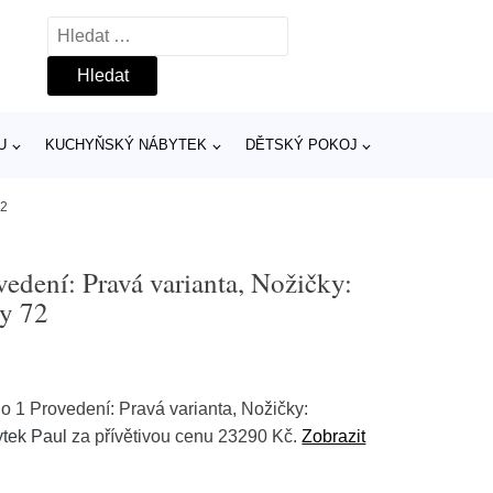
Vyhledávání
U
KUCHYŇSKÝ NÁBYTEK
DĚTSKÝ POKOJ
72
vedení: Pravá varianta, Nožičky:
ny 72
lo 1 Provedení: Pravá varianta, Nožičky:
tek Paul
za přívětivou cenu 23290 Kč.
Zobrazit