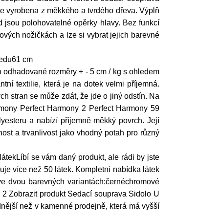
 je vyrobena z měkkého a tvrdého dřeva. Výplň
 jsou polohovatelné opěrky hlavy. Bez funkcí
vých nožičkách a lze si vybrat jejich barevné
sedu61 cm
o odhadované rozměry + - 5 cm / kg s ohledem
textilie, která je na dotek velmi příjemná.
ch stran se může zdát, že jde o jiný odstín. Na
 Harmony Perfect Harmony 2 Perfect Harmony 59
yesteru a nabízí příjemně měkký povrch. Její
nost a trvanlivost jako vhodný potah pro různý
átekLíbí se vám daný produkt, ale rádi by jste
uje více než 50 látek. Kompletní nabídka látek
ve dvou barevných variantách:černéchromové
 2 Zobrazit produkt Sedací souprava Sidolo U
dnější než v kamenné prodejně, která má vyšší