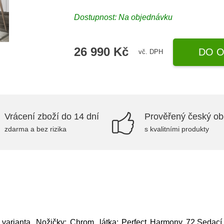
Dostupnost: Na objednávku
26 990 Kč
DO O
vč. DPH
Vrácení zboží do 14 dní
Prověřený český o
zdarma a bez rizika
s kvalitními produkty
 varianta, Nožičky: Chrom, látka: Perfect Harmony 72,Sedac