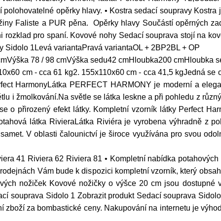
jí polohovatelné opěrky hlavy. • Kostra sedací soupravy Kostra
žiny Faliste a PUR pěna. Opěrky hlavy Součástí opěrných zad
rozklad pro spaní. Kovové nohy Sedací souprava stojí na kovo
avy Sidolo 1Levá variantaPravá variantaOL + 2BP2BL + OP
5 cmVýška 78 / 98 cmVýška sedu42 cmHloubka200 cmHloubka 
10x60 cm - cca 61 kg2. 155x110x60 cm - cca 41,5 kgJedná se 
rfect HarmonyLátka PERFECT HARMONY je moderní a elegantní 
tlu i žmolkování.Na světle se látka leskne a při pohledu z různý
á se o přirozený efekt látky. Kompletní vzorník látky Perfect
ahová látka RivieraLátka Riviéra je vyrobena výhradně z pol
 samet. V oblasti čalounictví je široce využívána pro svou odol
viera 41 Riviera 62 Riviera 81 • Kompletní nabídka potahových l
rodejnách Vám bude k dispozici kompletní vzorník, který obsah
ových nožiček Kovové nožičky o výšce 20 cm jsou dostupné 
ací souprava Sidolo 1 Zobrazit produkt Sedací souprava Sidolo
tní zboží za bombastické ceny. Nakupování na internetu je výho