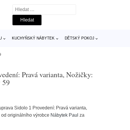
Vyhledávání
U
KUCHYŇSKÝ NÁBYTEK
DĚTSKÝ POKOJ
9
vedení: Pravá varianta, Nožičky:
y 59
prava Sidolo 1 Provedení: Pravá varianta,
 od originálního výrobce
Nábytek Paul
za