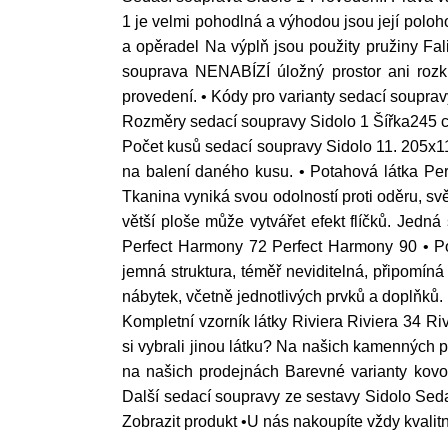
1 je velmi pohodlná a výhodou jsou její polo
a opěradel Na výplň jsou použity pružiny Fa
souprava NENABÍZÍ úložný prostor ani rozkl
provedení. • Kódy pro varianty sedací soupr
Rozměry sedací soupravy Sidolo 1 Šířka24
Počet kusů sedací soupravy Sidolo 11. 205x1
na balení daného kusu. • Potahová látka Pe
Tkanina vyniká svou odolností proti oděru, svě
větší ploše může vytvářet efekt flíčků. Jedn
Perfect Harmony 72 Perfect Harmony 90 • Pot
jemná struktura, téměř neviditelná, připomíná
nábytek, včetně jednotlivých prvků a doplňků.
Kompletní vzorník látky Riviera Riviera 34 Ri
si vybrali jinou látku? Na našich kamenných p
na našich prodejnách Barevné varianty kov
Další sedací soupravy ze sestavy Sidolo Sed
Zobrazit produkt •U nás nakoupíte vždy kvalit