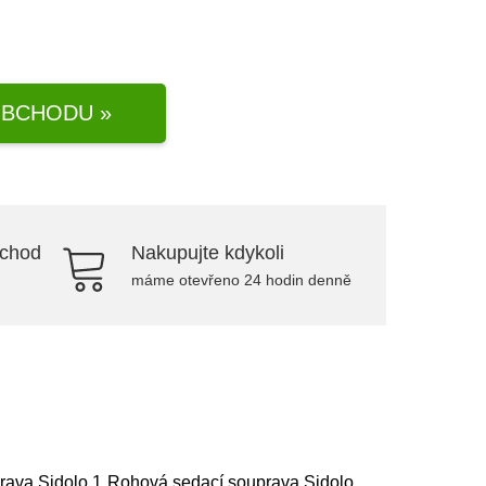
BCHODU »
bchod
Nakupujte kdykoli
máme otevřeno 24 hodin denně
prava Sidolo 1 Rohová sedací souprava Sidolo