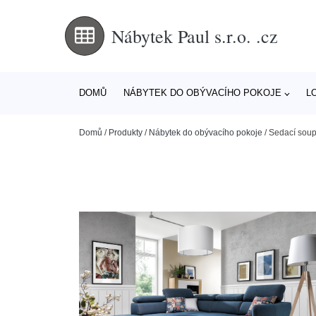
Nábytek Paul s.r.o. .cz
DOMŮ
NÁBYTEK DO OBÝVACÍHO POKOJE
L
Domů
/
Produkty
/
Nábytek do obývacího pokoje
/
Sedací soupr