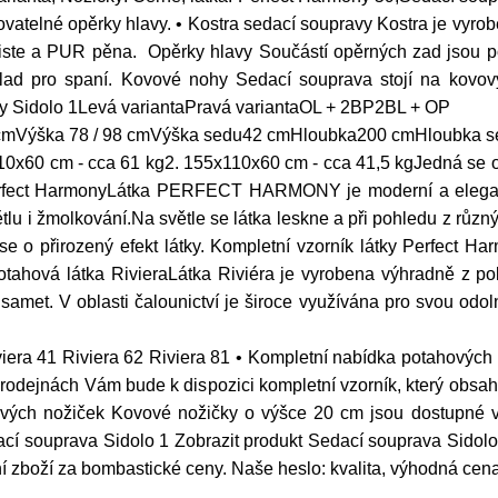
hovatelné opěrky hlavy. • Kostra sedací soupravy Kostra je vyr
liste a PUR pěna. Opěrky hlavy Součástí opěrných zad jsou p
ad pro spaní. Kovové nohy Sedací souprava stojí na kovový
avy Sidolo 1Levá variantaPravá variantaOL + 2BP2BL + OP
5 cmVýška 78 / 98 cmVýška sedu42 cmHloubka200 cmHloubka 
10x60 cm - cca 61 kg2. 155x110x60 cm - cca 41,5 kgJedná se 
rfect HarmonyLátka PERFECT HARMONY je moderní a elegantní 
tlu i žmolkování.Na světle se látka leskne a při pohledu z různý
á se o přirozený efekt látky. Kompletní vzorník látky Perfect
ahová látka RivieraLátka Riviéra je vyrobena výhradně z pol
 samet. V oblasti čalounictví je široce využívána pro svou odol
viera 41 Riviera 62 Riviera 81 • Kompletní nabídka potahových l
rodejnách Vám bude k dispozici kompletní vzorník, který obsah
ových nožiček Kovové nožičky o výšce 20 cm jsou dostupné 
ací souprava Sidolo 1 Zobrazit produkt Sedací souprava Sidolo
ní zboží za bombastické ceny. Naše heslo: kvalita, výhodná cena