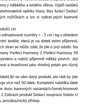
obena z měkkého a tvrdého dřeva. Výplň sedáků
olohovatelné opěrky hlavy. Bez funkcí Sedací
ch nožičkách a lze si vybrat jejich barevné
sedu61 cm
o odhadované rozměry + - 5 cm / kg s ohledem
textilie, která je na dotek velmi příjemná.
ch stran se může zdát, že jde o jiný odstín. Na
 Harmony Perfect Harmony 2 Perfect Harmony 59
yesteru a nabízí příjemně měkký povrch. Její
nost a trvanlivost jako vhodný potah pro různý
átekLíbí se vám daný produkt, ale rádi by jste
uje více než 50 látek. Kompletní nabídka látek
ve dvou barevných variantách:černéchromové
 2 Zobrazit produkt Sedací souprava Sidolo U
, prozákaznický přístup.