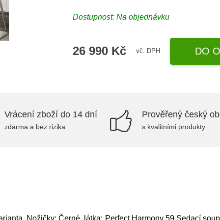
Dostupnost: Na objednávku
26 990 Kč
DO O
vč. DPH
Vrácení zboží do 14 dní
Prověřený český o
zdarma a bez rizika
s kvalitními produkty
arianta, Nožičky: Černé, látka: Perfect Harmony 59,Sedací sou