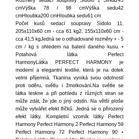
Rozměry sedací soupravy Sidolo 1 Šířka245
cmVýška 78 / 98 cmVýška sedu42
cmHloubka200 cmHloubka sedu61 cm
Počet kusů sedací soupravy Sidolo 11.
205x110x60 cm - cca 61 kg2. 155x110x60 cm -
cca 41,5 kgJedná se o odhadované rozměry + - 5
cm / kg s ohledem na balení daného kusu. •
Potahová látka Perfect
HarmonyLátka PERFECT HARMONY je
moderní a elegantní textilie, která je na dotek
velmi příjemná. Tkanina vyniká svou odolností
proti oděru, světlu i žmolkování.Na světle se
látka leskne a při pohledu z různých stran se
může zdát, že jde o jiný odstín. Na větší ploše
může vytvářet efekt flíčků. Jedná se o přirozený
efekt látky. Kompletní vzorník látky Perfect
Harmony Perfect Harmony 2 Perfect Harmony 59
Perfect Harmony 72 Perfect Harmony 90 •