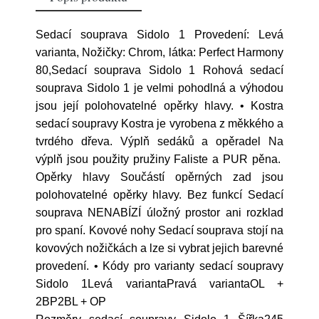
Sedací souprava Sidolo 1 Provedení: Levá
varianta, Nožičky: Chrom, látka: Perfect Harmony
80,Sedací souprava Sidolo 1 Rohová sedací
souprava Sidolo 1 je velmi pohodlná a výhodou
jsou její polohovatelné opěrky hlavy. • Kostra
sedací soupravy Kostra je vyrobena z měkkého a
tvrdého dřeva. Výplň sedáků a opěradel Na
výplň jsou použity pružiny Faliste a PUR pěna.
Opěrky hlavy Součástí opěrných zad jsou
polohovatelné opěrky hlavy. Bez funkcí Sedací
souprava NENABÍZÍ úložný prostor ani rozklad
pro spaní. Kovové nohy Sedací souprava stojí na
kovových nožičkách a lze si vybrat jejich barevné
provedení. • Kódy pro varianty sedací soupravy
Sidolo 1Levá variantaPravá variantaOL +
2BP2BL + OP