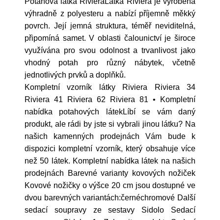
Potahová látka RivieraLátka Riviéra je vyrobena
výhradně z polyesteru a nabízí příjemně měkký
povrch. Její jemná struktura, téměř neviditelná,
připomíná samet. V oblasti čalounictví je široce
využívána pro svou odolnost a trvanlivost jako
vhodný potah pro různý nábytek, včetně
jednotlivých prvků a doplňků.
Kompletní vzorník látky Riviera Riviera 34
Riviera 41 Riviera 62 Riviera 81 • Kompletní
nabídka potahových látekLíbí se vám daný
produkt, ale rádi by jste si vybrali jinou látku? Na
našich kamenných prodejnách Vám bude k
dispozici kompletní vzorník, který obsahuje více
než 50 látek. Kompletní nabídka látek na našich
prodejnách Barevné varianty kovových nožiček
Kovové nožičky o výšce 20 cm jsou dostupné ve
dvou barevných variantách:černéchromové Další
sedací soupravy ze sestavy Sidolo Sedací