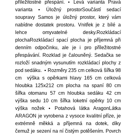
příležitostné přespání. • Levá varianta Pravá
varianta • Úložný prostorSoučástí sedací
soupravy Samos je úložný prostor, který vám
nabídne dostatek prostoru. Vnitřek je z bílé a
lehce omyvatelné desky.Rozkládací
plochaRozkládací spací plocha je příjemná při
denním odpočinku, ale je i pro příležitostné
přespávání. Rozklad je čalouněný. Sedačka se
rozloží snadným vysunutím rozkládací plochy z
pod sedáku. • Rozměry 235 cm celková šířka 98
cm výška s opěrkami hlavy 165 cm celková
hloubka 125x212 cm plocha na spaní 80 cm
šířka otomanu 57 cm hloubka sedáku 42 cm
výška sedu 10 cm šířka loketní opěrky 10 cm
výška nožek • Potahová látka AragonLátka
ARAGON je vyrobena z vysoce kvalitní příze, je
extrémně měkká a příjemná na dotek, díky
čemuž je sezení na ní čistým potěšením. Povrch