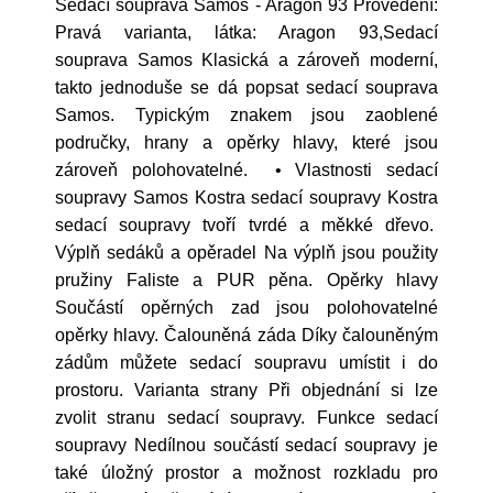
Sedací souprava Samos - Aragon 93 Provedení:
Pravá varianta, látka: Aragon 93,Sedací
souprava Samos Klasická a zároveň moderní,
takto jednoduše se dá popsat sedací souprava
Samos. Typickým znakem jsou zaoblené
područky, hrany a opěrky hlavy, které jsou
zároveň polohovatelné. • Vlastnosti sedací
soupravy Samos Kostra sedací soupravy Kostra
sedací soupravy tvoří tvrdé a měkké dřevo.
Výplň sedáků a opěradel Na výplň jsou použity
pružiny Faliste a PUR pěna. Opěrky hlavy
Součástí opěrných zad jsou polohovatelné
opěrky hlavy. Čalouněná záda Díky čalouněným
zádům můžete sedací soupravu umístit i do
prostoru. Varianta strany Při objednání si lze
zvolit stranu sedací soupravy. Funkce sedací
soupravy Nedílnou součástí sedací soupravy je
také úložný prostor a možnost rozkladu pro