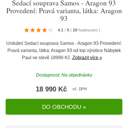
Sedací souprava Samos - Aragon 93
Provedení: Pravá varianta, látka: Aragon
93
4.1
/
5
(
20
hodnocení
)
Unikátní Sedací souprava Samos - Aragon 93 Provedení:
Pravá varianta, látka: Aragon 93 od top výrobce
Nábytek
Paul
ve slevě 18990 Kč.
Zobrazit více »
Dostupnost: Na objednávku
18 990 Kč
vč. DPH
DO OBCHODU »