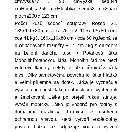
cmVýška77 / 98 cmVýška sedu44
cmHloubka256 cmHloubka sedu58 cmSpací
plocha200 x 123 cm
Počet kusů sedací soupravy Rosso 21.
185x110x80 cm - cca 76 kg2. 105x105x80 cm -
cca 41 kg3. 160x110x80 cm - cca 60 kgJedná se
o odhadované rozměry + - 5 cm / kg s ohledem
na balení daného kusu. • Potahová látka
MonolithPotahovou látku Monolith řadíme mezi
velurové tkaniny, někdy je látka přirovnávaná k
plyši. Díky sametovému povrchu je látka hladká
a velmi příjemná na dotek. Látka je vyznačuje
vysokou odolností, také odolností proti vyblednutí
a žmolkování. Látka po přejetí rukou stínuje,
vytváří mapičky. Látka je vhodná pro rodiny s
domácími mazlíčky. Tkanina je ošetřena
ochrannou vrstvou, která vytvoří voděodolný
povrch. Látka tak odpuzuje vodu a vytvoří