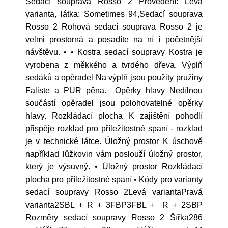
Sedací souprava Rosso 2 Provedení: Levá
varianta, látka: Sometimes 94,Sedací souprava
Rosso 2 Rohová sedací souprava Rosso 2 je
velmi prostorná a posadíte na ní i početnější
návštěvu. • • Kostra sedací soupravy Kostra je
vyrobena z měkkého a tvrdého dřeva. Výplň
sedáků a opěradel Na výplň jsou použity pružiny
Faliste a PUR pěna. Opěrky hlavy Nedílnou
součástí opěradel jsou polohovatelné opěrky
hlavy. Rozkládací plocha K zajištění pohodlí
přispěje rozklad pro příležitostné spaní - rozklad
je v technické látce. Úložný prostor K úschově
například lůžkovin vám poslouží úložný prostor,
který je výsuvný. • Úložný prostor Rozkládací
plocha pro příležitostné spaní • Kódy pro varianty
sedací soupravy Rosso 2Levá variantaPravá
varianta2SBL + R + 3FBP3FBL + R + 2SBP
Rozměry sedací soupravy Rosso 2 Šířka286