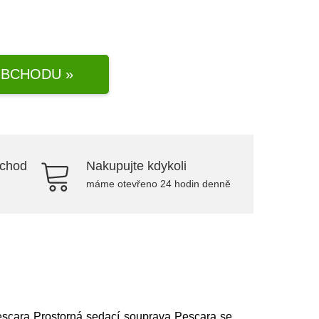
BCHODU »
bchod
Nakupujte kdykoli
máme otevřeno 24 hodin denně
escara Prostorná sedací souprava Pescara se