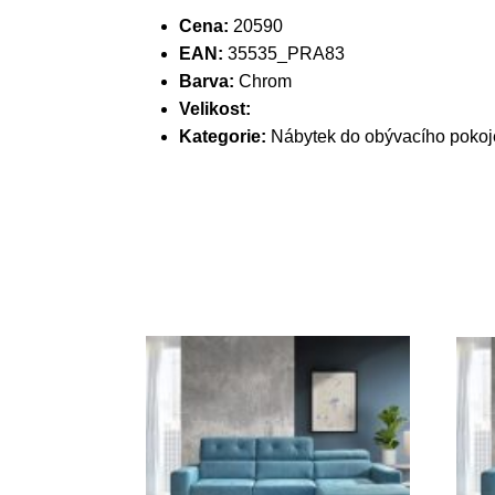
Cena:
20590
EAN:
35535_PRA83
Barva:
Chrom
Velikost:
Kategorie:
Nábytek do obývacího pokoj