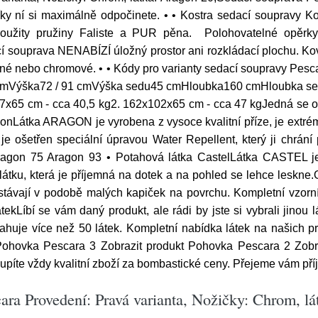
ky ní si maximálně odpočinete. • • Kostra sedací soupravy Ko
užity pružiny Faliste a PUR pěna. Polohovatelné opěrky
cí souprava NENABÍZÍ úložný prostor ani rozkládací plochu. Ko
 černé nebo chromové. • • Kódy pro varianty sedací soupravy P
 cmVýška72 / 91 cmVýška sedu45 cmHloubka160 cmHloubka s
7x65 cm - cca 40,5 kg2. 162x102x65 cm - cca 47 kgJedná se o
gonLátka ARAGON je vyrobena z vysoce kvalitní příze, je extré
je ošetřen speciální úpravou Water Repellent, který ji chrání 
agon 75 Aragon 93 • Potahová látka CastelLátka CASTEL je 
tku, která je příjemná na dotek a na pohled se lehce leskne.Oš
ůstávají v podobě malých kapiček na povrchu. Kompletní vzorn
tekLíbí se vám daný produkt, ale rádi by jste si vybrali jin
bsahuje více než 50 látek. Kompletní nabídka látek na našich
ohovka Pescara 3 Zobrazit produkt Pohovka Pescara 2 Zobra
upíte vždy kvalitní zboží za bombastické ceny. Přejeme vám př
ara Provedení: Pravá varianta, Nožičky: Chrom, l