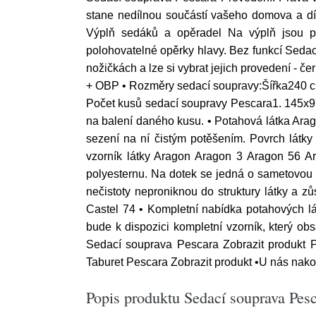
stane nedílnou součástí vašeho domova a dí
Výplň sedáků a opěradel Na výplň jsou po
polohovatelné opěrky hlavy. Bez funkcí Seda
nožičkách a lze si vybrat jejich provedení -
+ OBP • Rozměry sedací soupravy:Šířka240
Počet kusů sedací soupravy Pescara1. 145x9
na balení daného kusu. • Potahová látka Ara
sezení na ní čistým potěšením. Povrch látky 
vzorník látky Aragon Aragon 3 Aragon 56 Ar
polyesternu. Na dotek se jedná o sametovou lá
nečistoty neproniknou do struktury látky a z
Castel 74 • Kompletní nabídka potahových lá
bude k dispozici kompletní vzorník, který o
Sedací souprava Pescara Zobrazit produkt P
Taburet Pescara Zobrazit produkt •U nás nako
Popis produktu Sedací souprava Pesc