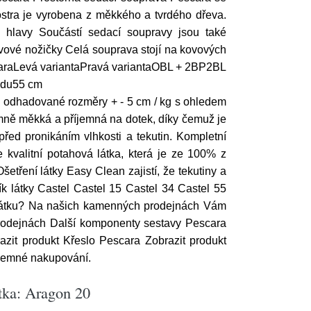
stra je vyrobena z měkkého a tvrdého dřeva.
 hlavy Součástí sedací soupravy jsou také
vové nožičky Celá souprava stojí na kovových
escaraLevá variantaPravá variantaOBL + 2BP2BL
edu55 cm
 odhadované rozměry + - 5 cm / kg s ohledem
mně měkká a příjemná na dotek, díky čemuž je
před pronikáním vlhkosti a tekutin. Kompletní
kvalitní potahová látka, která je ze 100% z
etření látky Easy Clean zajistí, že tekutiny a
ík látky Castel Castel 15 Castel 34 Castel 55
ou látku? Na našich kamenných prodejnách Vám
 prodejnách Další komponenty sestavy Pescara
zit produkt Křeslo Pescara Zobrazit produkt
íjemné nakupování.
átka: Aragon 20