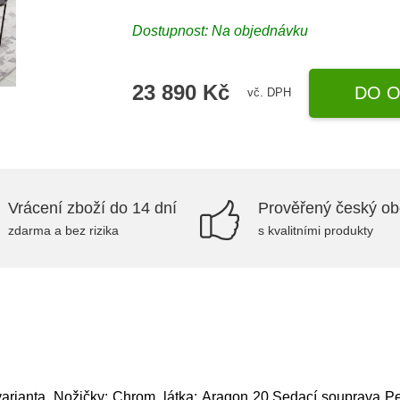
Dostupnost: Na objednávku
23 890 Kč
DO O
vč. DPH
Vrácení zboží do 14 dní
Prověřený český o
zdarma a bez rizika
s kvalitními produkty
arianta, Nožičky: Chrom, látka: Aragon 20,Sedací souprava P