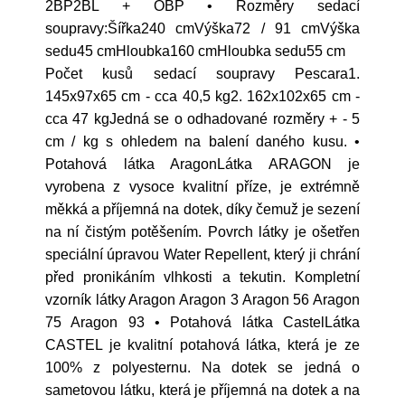
2BP2BL + OBP • Rozměry sedací
soupravy:Šířka240 cmVýška72 / 91 cmVýška
sedu45 cmHloubka160 cmHloubka sedu55 cm
Počet kusů sedací soupravy Pescara1.
145x97x65 cm - cca 40,5 kg2. 162x102x65 cm -
cca 47 kgJedná se o odhadované rozměry + - 5
cm / kg s ohledem na balení daného kusu. •
Potahová látka AragonLátka ARAGON je
vyrobena z vysoce kvalitní příze, je extrémně
měkká a příjemná na dotek, díky čemuž je sezení
na ní čistým potěšením. Povrch látky je ošetřen
speciální úpravou Water Repellent, který ji chrání
před pronikáním vlhkosti a tekutin. Kompletní
vzorník látky Aragon Aragon 3 Aragon 56 Aragon
75 Aragon 93 • Potahová látka CastelLátka
CASTEL je kvalitní potahová látka, která je ze
100% z polyesternu. Na dotek se jedná o
sametovou látku, která je příjemná na dotek a na