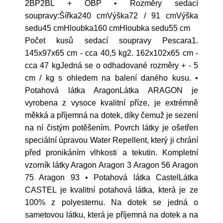
2BP2BL + OBP • Rozměry sedací
soupravy:Šířka240 cmVýška72 / 91 cmVýška
sedu45 cmHloubka160 cmHloubka sedu55 cm
Počet kusů sedací soupravy Pescara1.
145x97x65 cm - cca 40,5 kg2. 162x102x65 cm -
cca 47 kgJedná se o odhadované rozměry + - 5
cm / kg s ohledem na balení daného kusu. •
Potahová látka AragonLátka ARAGON je
vyrobena z vysoce kvalitní příze, je extrémně
měkká a příjemná na dotek, díky čemuž je sezení
na ní čistým potěšením. Povrch látky je ošetřen
speciální úpravou Water Repellent, který ji chrání
před pronikáním vlhkosti a tekutin. Kompletní
vzorník látky Aragon Aragon 3 Aragon 56 Aragon
75 Aragon 93 • Potahová látka CastelLátka
CASTEL je kvalitní potahová látka, která je ze
100% z polyesternu. Na dotek se jedná o
sametovou látku, která je příjemná na dotek a na