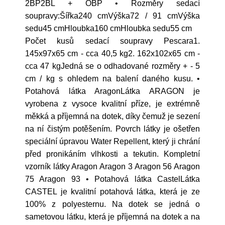
2BP2BL + OBP • Rozměry sedací
soupravy:Šířka240 cmVýška72 / 91 cmVýška
sedu45 cmHloubka160 cmHloubka sedu55 cm
Počet kusů sedací soupravy Pescara1.
145x97x65 cm - cca 40,5 kg2. 162x102x65 cm -
cca 47 kgJedná se o odhadované rozměry + - 5
cm / kg s ohledem na balení daného kusu. •
Potahová látka AragonLátka ARAGON je
vyrobena z vysoce kvalitní příze, je extrémně
měkká a příjemná na dotek, díky čemuž je sezení
na ní čistým potěšením. Povrch látky je ošetřen
speciální úpravou Water Repellent, který ji chrání
před pronikáním vlhkosti a tekutin. Kompletní
vzorník látky Aragon Aragon 3 Aragon 56 Aragon
75 Aragon 93 • Potahová látka CastelLátka
CASTEL je kvalitní potahová látka, která je ze
100% z polyesternu. Na dotek se jedná o
sametovou látku, která je příjemná na dotek a na