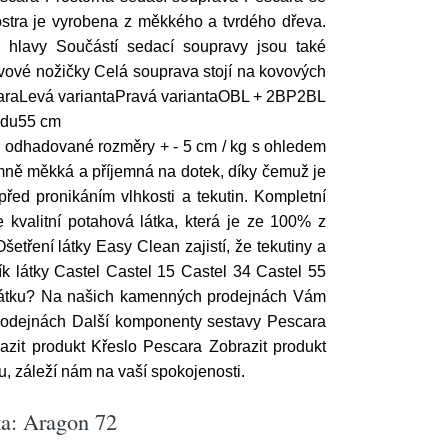
stra je vyrobena z měkkého a tvrdého dřeva.
 hlavy Součástí sedací soupravy jsou také
vové nožičky Celá souprava stojí na kovových
escaraLevá variantaPravá variantaOBL + 2BP2BL
edu55 cm
 odhadované rozměry + - 5 cm / kg s ohledem
mně měkká a příjemná na dotek, díky čemuž je
před pronikáním vlhkosti a tekutin. Kompletní
kvalitní potahová látka, která je ze 100% z
etření látky Easy Clean zajistí, že tekutiny a
ík látky Castel Castel 15 Castel 34 Castel 55
ou látku? Na našich kamenných prodejnách Vám
 prodejnách Další komponenty sestavy Pescara
zit produkt Křeslo Pescara Zobrazit produkt
, záleží nám na vaší spokojenosti.
ka: Aragon 72