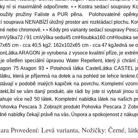
ky ní si maximálně odpočinete. • • Kostra sedací soupravy Ko
užity pružiny Faliste a PUR pěna. Polohovatelné opěrky
cí souprava NENABÍZÍ úložný prostor ani rozkládací plochu. Ko
 černé nebo chromové. • • Kódy pro varianty sedací soupravy P
 cmVýška72 / 91 cmVýška sedu45 cmHloubka160 cmHloubka s
7x65 cm - cca 40,5 kg2. 162x102x65 cm - cca 47 kgJedná se o
gonLátka ARAGON je vyrobena z vysoce kvalitní příze, je extré
je ošetřen speciální úpravou Water Repellent, který ji chrání 
agon 75 Aragon 93 • Potahová látka CastelLátka CASTEL je 
tku, která je příjemná na dotek a na pohled se lehce leskne.Oš
ůstávají v podobě malých kapiček na povrchu. Kompletní vzorn
tekLíbí se vám daný produkt, ale rádi by jste si vybrali jin
bsahuje více než 50 látek. Kompletní nabídka látek na našich
ohovka Pescara 3 Zobrazit produkt Pohovka Pescara 2 Zobra
né nabídky čekají právě na vás. Úspora a spokojenost z nákupu
ara Provedení: Levá varianta, Nožičky: Černé, lát