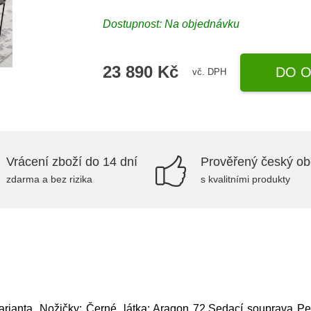
Dostupnost: Na objednávku
23 890 Kč
DO O
vč. DPH
Vrácení zboží do 14 dní
Prověřený český o
zdarma a bez rizika
s kvalitními produkty
rianta, Nožičky: Černé, látka: Aragon 72,Sedací souprava P