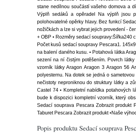
stane nedílnou součástí vašeho domova a dí
Výplň sedáků a opěradel Na výplň jsou po
polohovatelné opěrky hlavy. Bez funkcí Seda
nožičkách a lze si vybrat jejich provedení -
+ OBP • Rozměry sedací soupravy:Šířka240
Počet kusů sedací soupravy Pescara1. 145x9
na balení daného kusu. • Potahová látka Ara
sezení na ní čistým potěšením. Povrch látky 
vzorník látky Aragon Aragon 3 Aragon 56 Ar
polyesternu. Na dotek se jedná o sametovou lá
nečistoty neproniknou do struktury látky a z
Castel 74 • Kompletní nabídka potahových lá
bude k dispozici kompletní vzorník, který o
Sedací souprava Pescara Zobrazit produkt P
Taburet Pescara Zobrazit produkt •Naše výhod
Popis produktu Sedací souprava Pesc