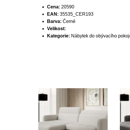
Cena:
20590
EAN:
35535_CER193
Barva:
Černé
Velikost:
Kategorie:
Nábytek do obývacího pokoj