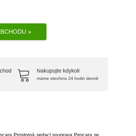
BCHODU »
bchod
Nakupujte kdykoli
máme otevřeno 24 hodin denně
escara Prostorná sedací souprava Pescara se