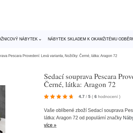
OŽNICOVÝ NÁBYTEK
NÁBYTEK SKLADEM K OKAMŽITÉMU ODBĚR
rava Pescara Provedení: Levá varianta, Nožičky: Černé, látka: Aragon 72
Sedací souprava Pescara Prov
Černé, látka: Aragon 72
4.7
/
5
(
6
hodnocení
)
Vaše oblíbené zboží Sedací souprava Pesc
látka: Aragon 72 od populární značky
Náby
více »