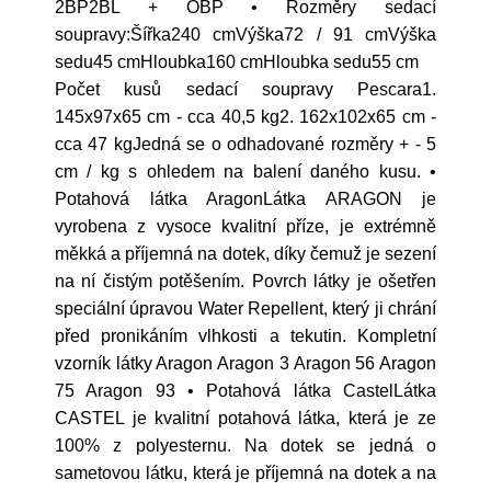
2BP2BL + OBP • Rozměry sedací
soupravy:Šířka240 cmVýška72 / 91 cmVýška
sedu45 cmHloubka160 cmHloubka sedu55 cm
Počet kusů sedací soupravy Pescara1.
145x97x65 cm - cca 40,5 kg2. 162x102x65 cm -
cca 47 kgJedná se o odhadované rozměry + - 5
cm / kg s ohledem na balení daného kusu. •
Potahová látka AragonLátka ARAGON je
vyrobena z vysoce kvalitní příze, je extrémně
měkká a příjemná na dotek, díky čemuž je sezení
na ní čistým potěšením. Povrch látky je ošetřen
speciální úpravou Water Repellent, který ji chrání
před pronikáním vlhkosti a tekutin. Kompletní
vzorník látky Aragon Aragon 3 Aragon 56 Aragon
75 Aragon 93 • Potahová látka CastelLátka
CASTEL je kvalitní potahová látka, která je ze
100% z polyesternu. Na dotek se jedná o
sametovou látku, která je příjemná na dotek a na