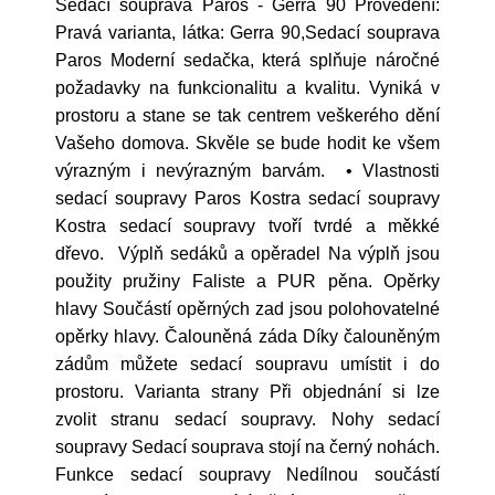
Sedací souprava Paros - Gerra 90 Provedení:
Pravá varianta, látka: Gerra 90,Sedací souprava
Paros Moderní sedačka, která splňuje náročné
požadavky na funkcionalitu a kvalitu. Vyniká v
prostoru a stane se tak centrem veškerého dění
Vašeho domova. Skvěle se bude hodit ke všem
výrazným i nevýrazným barvám. • Vlastnosti
sedací soupravy Paros Kostra sedací soupravy
Kostra sedací soupravy tvoří tvrdé a měkké
dřevo. Výplň sedáků a opěradel Na výplň jsou
použity pružiny Faliste a PUR pěna. Opěrky
hlavy Součástí opěrných zad jsou polohovatelné
opěrky hlavy. Čalouněná záda Díky čalouněným
zádům můžete sedací soupravu umístit i do
prostoru. Varianta strany Při objednání si lze
zvolit stranu sedací soupravy. Nohy sedací
soupravy Sedací souprava stojí na černý nohách.
Funkce sedací soupravy Nedílnou součástí