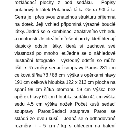
rozkládací plochy z pod sedáku. Popisy
potahových látek Potahová látka Gerra 90Látka
Gerra je i přes svou znatelnou strukturu příjemná
na dotek. Její vzhled připomíná výrazné bouclé
látky. Jedná se o kombinaci atraktivního vzhledu
a odolnosti. Je ideálním řešení pro ty, kteří hledají
klasický odstín látky, která si zachová své
vlastnosti po mnoho let.Jedná se o náhledové
ilustrační fotografie - výsledný odstín se může
lišit. • Rozměry sedací soupravy Paros 281 cm
celková šířka 73 / 88 cm výška s opěrkami hlavy
191 cm celková hloubka 122 x 213 cm plocha na
spaní 98 cm šířka otomanu 59 cm Výška bez
opěrek hlavy 61 cm hloubka sedáku 41 cm výška
sedu 4,5 cm výška nožek Počet kusů sedací
soupravy Paros:Sedací souprava Paros se
skládá ze dvou kusů - Jedná se o odhadované
rozměry + - 5 cm / kg s ohledem na balení