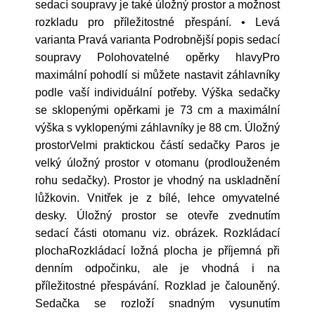
sedací soupravy je také úložný prostor a možnost
rozkladu pro příležitostné přespání. • Levá
varianta Pravá varianta Podrobnější popis sedací
soupravy Polohovatelné opěrky hlavyPro
maximální pohodlí si můžete nastavit záhlavníky
podle vaší individuální potřeby. Výška sedačky
se sklopenými opěrkami je 73 cm a maximální
výška s vyklopenými záhlavníky je 88 cm. Úložný
prostorVelmi praktickou částí sedačky Paros je
velký úložný prostor v otomanu (prodlouženém
rohu sedačky). Prostor je vhodný na uskladnění
lůžkovin. Vnitřek je z bílé, lehce omyvatelné
desky. Úložný prostor se otevře zvednutím
sedací části otomanu viz. obrázek. Rozkládací
plochaRozkládací ložná plocha je příjemná při
denním odpočinku, ale je vhodná i na
příležitostné přespávání. Rozklad je čalouněný.
Sedačka se rozloží snadným vysunutím