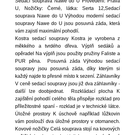
Sedací souprava Nawe do U Provedení: Pravá
U, Nožičky: Černé, látka: Serta 12,Sedací
souprava Nawe do U Výhodou moderní sedací
soupravy Nawe do U jsou posuvná záda, která
vám zajistí maximální pohodlí.
Kostra sedací soupravy Kostra je vyrobena z
měkkého a tvrdého dřeva. Výplň sedáků a
opěradel Na výplň jsou použity pružiny Faliste a
PUR pěna. Posuvná záda Výhodou sedací
soupravy jsou posuvná záda, díky kterým si
každý najde to přesné místo k sezení. Záhlavníky
V ceně sedací soupravy jsou již dva záhlavníky -
další lze doobjednat. Rozkládací plocha K
zajištění pohodlí celého těla přispěje rozklad pro
příležitostné spaní - rozklad je v technické látce.
Úložné prostory K úschově například lůžkovin
vám poslouží dva úložné prostory v otomanech.
Kovové nožičky Celá souprava stojí na kovových