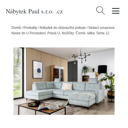
Nábytek Paul s.r.o. .cz
Vyhledávání
Domů
/
Produkty
/
Nábytek do obývacího pokoje
/
Sedací souprava
Nawe do U Provedení: Pravá U, Nožičky: Černé, látka: Serta 12