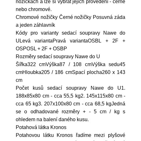
nožičkách a lze si vybrat jejich provedení - černé
nebo chromové.
Chromové nožičky Černé nožičky Posuvná záda
a jeden záhlavník
Kódy pro varianty sedací soupravy Nawe do
ULevá variantaPravá variantaOSBL + 2F +
OSPOSL + 2F + OSBP
Rozměry sedací soupravy Nawe do U
Šířka322 cmVýška87 / 108 cmVýška sedu45
cmHloubka205 / 186 cmSpací plocha260 x 143
cm
Počet kusů sedací soupravy Nawe do U1.
188x85x80 cm - cca 55,5 kg2. 145x115x80 cm -
cca 65 kg3. 207x100x80 cm - cca 68,5 kgJedná
se o odhadované rozměry + - 5 cm / kg s
ohledem na balení daného kusu.
Potahová látka Kronos
Potahovou látku Kronos řadíme mezi plyšové