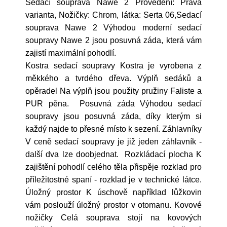
Sedací souprava Nawe 2 Provedení: Pravá
varianta, Nožičky: Chrom, látka: Serta 06,Sedací
souprava Nawe 2 Výhodou moderní sedací
soupravy Nawe 2 jsou posuvná záda, která vám
zajistí maximální pohodlí.
Kostra sedací soupravy Kostra je vyrobena z
měkkého a tvrdého dřeva. Výplň sedáků a
opěradel Na výplň jsou použity pružiny Faliste a
PUR pěna. Posuvná záda Výhodou sedací
soupravy jsou posuvná záda, díky kterým si
každý najde to přesné místo k sezení. Záhlavníky
V ceně sedací soupravy je již jeden záhlavník -
další dva lze doobjednat. Rozkládací plocha K
zajištění pohodlí celého těla přispěje rozklad pro
příležitostné spaní - rozklad je v technické látce.
Úložný prostor K úschově například lůžkovin
vám poslouží úložný prostor v otomanu. Kovové
nožičky Celá souprava stojí na kovových