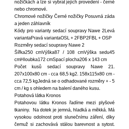
nožičkách a lze si vybrat jejich provedení - černé
nebo chromové.
Chromové nožičky Černé nožičky Posuvná záda
a jeden záhlavník
Kódy pro varianty sedací soupravy Nawe 2Levá
variantaPravá variantaOSL + 2FBP2FBL + OSP
Rozměry sedací soupravy Nawe 2
Šířka250 cmVýška87 / 108 cmVýška sedu45
cmHloubka172 cmSpací plocha206 x 143 cm
Počet kusů sedací soupravy Nawe 21.
207x100x80 cm - cca 68,5 kg2. 158x115x80 cm -
cca 72,5 kgJedná se o odhadované rozměry + - 5
cm / kg s ohledem na balení daného kusu.
Potahová látka Kronos
Potahovou látku Kronos řadíme mezi plyšové
tkaniny. Na dotek je jemná, hladká a měkká. Má
vysokou odolnost proti slunečnímu záření, díky
čemuž si zachovává stálou barevnost a sytost.