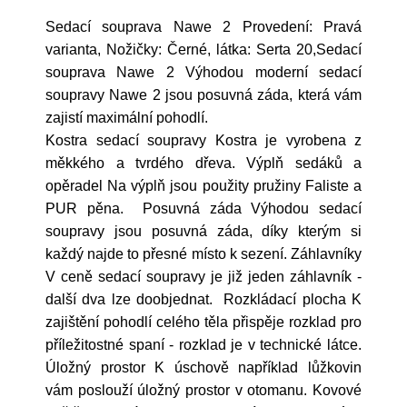
Sedací souprava Nawe 2 Provedení: Pravá
varianta, Nožičky: Černé, látka: Serta 20,Sedací
souprava Nawe 2 Výhodou moderní sedací
soupravy Nawe 2 jsou posuvná záda, která vám
zajistí maximální pohodlí.
Kostra sedací soupravy Kostra je vyrobena z
měkkého a tvrdého dřeva. Výplň sedáků a
opěradel Na výplň jsou použity pružiny Faliste a
PUR pěna. Posuvná záda Výhodou sedací
soupravy jsou posuvná záda, díky kterým si
každý najde to přesné místo k sezení. Záhlavníky
V ceně sedací soupravy je již jeden záhlavník -
další dva lze doobjednat. Rozkládací plocha K
zajištění pohodlí celého těla přispěje rozklad pro
příležitostné spaní - rozklad je v technické látce.
Úložný prostor K úschově například lůžkovin
vám poslouží úložný prostor v otomanu. Kovové