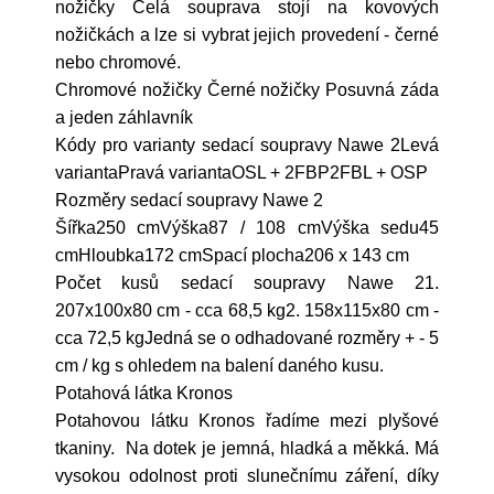
nožičky Celá souprava stojí na kovových
nožičkách a lze si vybrat jejich provedení - černé
nebo chromové.
Chromové nožičky Černé nožičky Posuvná záda
a jeden záhlavník
Kódy pro varianty sedací soupravy Nawe 2Levá
variantaPravá variantaOSL + 2FBP2FBL + OSP
Rozměry sedací soupravy Nawe 2
Šířka250 cmVýška87 / 108 cmVýška sedu45
cmHloubka172 cmSpací plocha206 x 143 cm
Počet kusů sedací soupravy Nawe 21.
207x100x80 cm - cca 68,5 kg2. 158x115x80 cm -
cca 72,5 kgJedná se o odhadované rozměry + - 5
cm / kg s ohledem na balení daného kusu.
Potahová látka Kronos
Potahovou látku Kronos řadíme mezi plyšové
tkaniny. Na dotek je jemná, hladká a měkká. Má
vysokou odolnost proti slunečnímu záření, díky