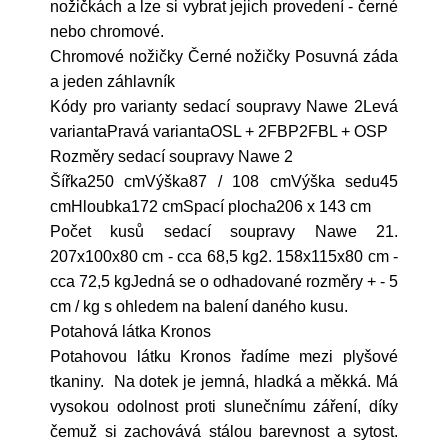
nožičkách a lze si vybrat jejich provedení - černé
nebo chromové.
Chromové nožičky Černé nožičky Posuvná záda
a jeden záhlavník
Kódy pro varianty sedací soupravy Nawe 2Levá
variantaPravá variantaOSL + 2FBP2FBL + OSP
Rozměry sedací soupravy Nawe 2
Šířka250 cmVýška87 / 108 cmVýška sedu45
cmHloubka172 cmSpací plocha206 x 143 cm
Počet kusů sedací soupravy Nawe 21.
207x100x80 cm - cca 68,5 kg2. 158x115x80 cm -
cca 72,5 kgJedná se o odhadované rozměry + - 5
cm / kg s ohledem na balení daného kusu.
Potahová látka Kronos
Potahovou látku Kronos řadíme mezi plyšové
tkaniny. Na dotek je jemná, hladká a měkká. Má
vysokou odolnost proti slunečnímu záření, díky
čemuž si zachovává stálou barevnost a sytost.