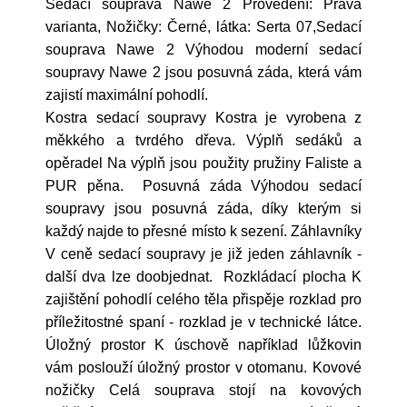
Sedací souprava Nawe 2 Provedení: Pravá
varianta, Nožičky: Černé, látka: Serta 07,Sedací
souprava Nawe 2 Výhodou moderní sedací
soupravy Nawe 2 jsou posuvná záda, která vám
zajistí maximální pohodlí.
Kostra sedací soupravy Kostra je vyrobena z
měkkého a tvrdého dřeva. Výplň sedáků a
opěradel Na výplň jsou použity pružiny Faliste a
PUR pěna. Posuvná záda Výhodou sedací
soupravy jsou posuvná záda, díky kterým si
každý najde to přesné místo k sezení. Záhlavníky
V ceně sedací soupravy je již jeden záhlavník -
další dva lze doobjednat. Rozkládací plocha K
zajištění pohodlí celého těla přispěje rozklad pro
příležitostné spaní - rozklad je v technické látce.
Úložný prostor K úschově například lůžkovin
vám poslouží úložný prostor v otomanu. Kovové
nožičky Celá souprava stojí na kovových