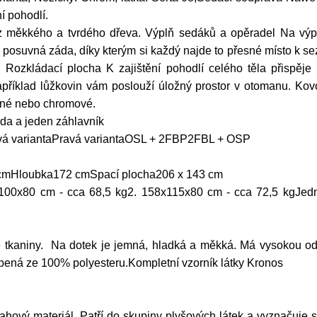
í pohodlí.
z měkkého a tvrdého dřeva. Výplň sedáků a opěradel Na výp
suvná záda, díky kterým si každý najde to přesné místo k sez
Rozkládací plocha K zajištění pohodlí celého těla přispěje r
apříklad lůžkovin vám poslouží úložný prostor v otomanu. Ko
černé nebo chromové.
a a jeden záhlavník
evá variantaPravá variantaOSL + 2FBP2FBL + OSP
cmHloubka172 cmSpací plocha206 x 143 cm
100x80 cm - cca 68,5 kg2. 158x115x80 cm - cca 72,5 kgJedn
 tkaniny. Na dotek je jemná, hladká a měkká. Má vysokou odol
bená ze 100% polyesteru.Kompletní vzorník látky Kronos
ahový materiál. Patří do skupiny plyšových látek a vyznačuje 