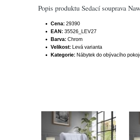
Popis produktu Sedací souprava Nawe
Cena:
29390
EAN:
35526_LEV27
Barva:
Chrom
Velikost:
Levá varianta
Kategorie:
Nábytek do obývacího pokoj