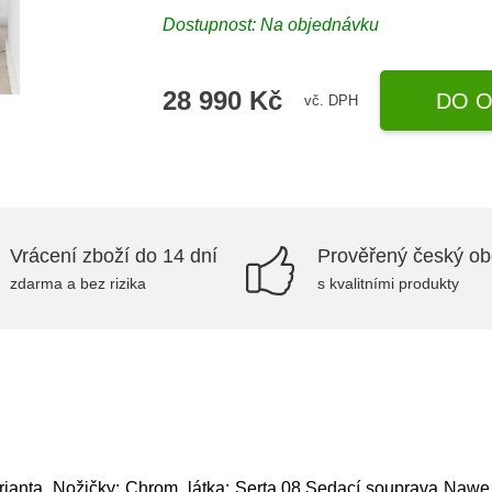
Dostupnost: Na objednávku
28 990 Kč
DO O
vč. DPH
Vrácení zboží do 14 dní
Prověřený český o
zdarma a bez rizika
s kvalitními produkty
ianta, Nožičky: Chrom, látka: Serta 08,Sedací souprava Na