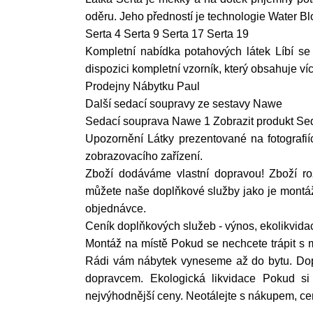
oděru. Jeho předností je technologie Water Blo
Serta 4 Serta 9 Serta 17 Serta 19
Kompletní nabídka potahových látek Líbí se
dispozici kompletní vzorník, který obsahuje ví
Prodejny Nábytku Paul
Další sedací soupravy ze sestavy Nawe
Sedací souprava Nawe 1 Zobrazit produkt Se
Upozornění Látky prezentované na fotografií
zobrazovacího zařízení.
Zboží dodáváme vlastní dopravou! Zboží r
můžete naše doplňkové služby jako je montáž 
objednávce.
Ceník doplňkových služeb - výnos, ekolikvid
Montáž na místě Pokud se nechcete trápit s
Rádi vám nábytek vyneseme až do bytu. Dop
dopravcem. Ekologická likvidace Pokud si
nejvýhodnější ceny. Neotálejte s nákupem, c