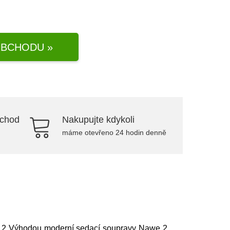
BCHODU »
bchod
Nakupujte kdykoli
máme otevřeno 24 hodin denně
we 2 Výhodou moderní sedací soupravy Nawe 2