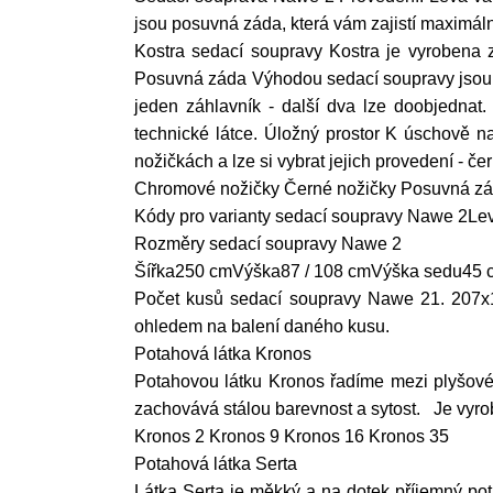
jsou posuvná záda, která vám zajistí maximáln
Kostra sedací soupravy Kostra je vyrobena 
Posuvná záda Výhodou sedací soupravy jsou po
jeden záhlavník - další dva lze doobjednat. 
technické látce. Úložný prostor K úschově n
nožičkách a lze si vybrat jejich provedení - 
Chromové nožičky Černé nožičky Posuvná zád
Kódy pro varianty sedací soupravy Nawe 2L
Rozměry sedací soupravy Nawe 2
Šířka250 cmVýška87 / 108 cmVýška sedu45 
Počet kusů sedací soupravy Nawe 21. 207x
ohledem na balení daného kusu.
Potahová látka Kronos
Potahovou látku Kronos řadíme mezi plyšové
zachovává stálou barevnost a sytost. Je vyro
Kronos 2 Kronos 9 Kronos 16 Kronos 35
Potahová látka Serta
Látka Serta je měkký a na dotek příjemný pot