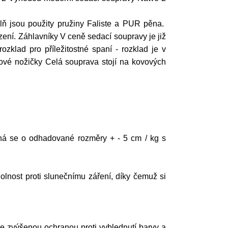
lň jsou použity pružiny Faliste a PUR pěna.
ení. Záhlavníky V ceně sedací soupravy je již
ozklad pro příležitostné spaní - rozklad je v
vové nožičky Celá souprava stojí na kovových
á se o odhadované rozměry + - 5 cm / kg s
nost proti slunečnímu záření, díky čemuž si
se zvýšenou ochranou proti vyblednutí barvy a