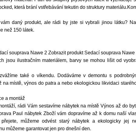
cked, která brání vstřebávání tekutin do struktury materiálu.Kom
 vám daný produkt, ale rádi by jste si vybrali jinou látku
ce než 150 látek.
dací souprava Nawe 2 Zobrazit produkt Sedací souprava Nawe 
ch jsou ilustračním materiálem, barvy se mohou lišit od vyobr
ozvážíme také o víkendu. Dodáváme v demontu s podrobný
na místě, výnos do patra a nebo ekologickou likvidaci starého
ace a montáž
 montáží, rádi Vám sestavíme nábytek na místě Výnos až do b
rava Paul nábytek Zboží vám dopravíme až k domu naší vlast
 přejete, můžeme odvést starý nábytek a ekologicky jej n
enu můžeme garantovat jen pro dnešní den.