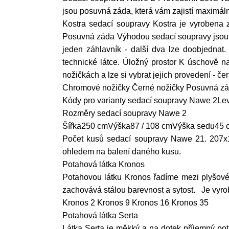
jsou posuvná záda, která vám zajistí maximáln
Kostra sedací soupravy Kostra je vyrobena 
Posuvná záda Výhodou sedací soupravy jsou po
jeden záhlavník - další dva lze doobjednat. 
technické látce. Úložný prostor K úschově n
nožičkách a lze si vybrat jejich provedení - 
Chromové nožičky Černé nožičky Posuvná zád
Kódy pro varianty sedací soupravy Nawe 2L
Rozměry sedací soupravy Nawe 2
Šířka250 cmVýška87 / 108 cmVýška sedu45 
Počet kusů sedací soupravy Nawe 21. 207x
ohledem na balení daného kusu.
Potahová látka Kronos
Potahovou látku Kronos řadíme mezi plyšové
zachovává stálou barevnost a sytost. Je vyro
Kronos 2 Kronos 9 Kronos 16 Kronos 35
Potahová látka Serta
Látka Serta je měkký a na dotek příjemný pot