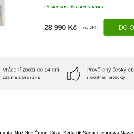
Dostupnost: Na objednávku
28 990 Kč
DO O
vč. DPH
Vrácení zboží do 14 dní
Prověřený český o
zdarma a bez rizika
s kvalitními produkty
ianta, Nožičky: Černé, látka: Serta 06,Sedací souprava Na