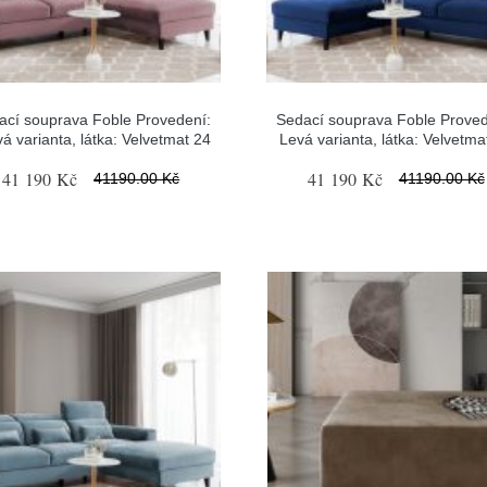
ací souprava Foble Provedení:
Sedací souprava Foble Proved
á varianta, látka: Velvetmat 24
Levá varianta, látka: Velvetma
41 190 Kč
41 190 Kč
41190.00 Kč
41190.00 Kč