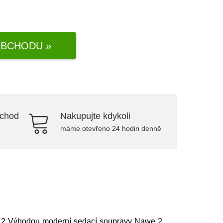
BCHODU »
bchod
Nakupujte kdykoli
máme otevřeno 24 hodin denně
we 2 Výhodou moderní sedací soupravy Nawe 2