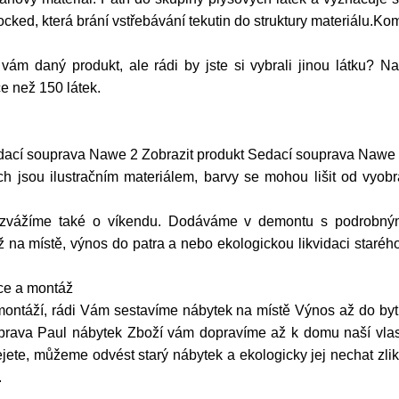
cked, která brání vstřebávání tekutin do struktury materiálu.Kom
 vám daný produkt, ale rádi by jste si vybrali jinou látku
ce než 150 látek.
dací souprava Nawe 2 Zobrazit produkt Sedací souprava Nawe 
ch jsou ilustračním materiálem, barvy se mohou lišit od vyobr
ozvážíme také o víkendu. Dodáváme v demontu s podrobný
na místě, výnos do patra a nebo ekologickou likvidaci starého
ace a montáž
 montáží, rádi Vám sestavíme nábytek na místě Výnos až do b
rava Paul nábytek Zboží vám dopravíme až k domu naší vlast
jete, můžeme odvést starý nábytek a ekologicky jej nechat zl
.