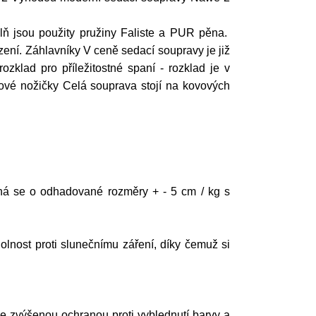
lň jsou použity pružiny Faliste a PUR pěna.
ení. Záhlavníky V ceně sedací soupravy je již
ozklad pro příležitostné spaní - rozklad je v
vové nožičky Celá souprava stojí na kovových
á se o odhadované rozměry + - 5 cm / kg s
nost proti slunečnímu záření, díky čemuž si
se zvýšenou ochranou proti vyblednutí barvy a