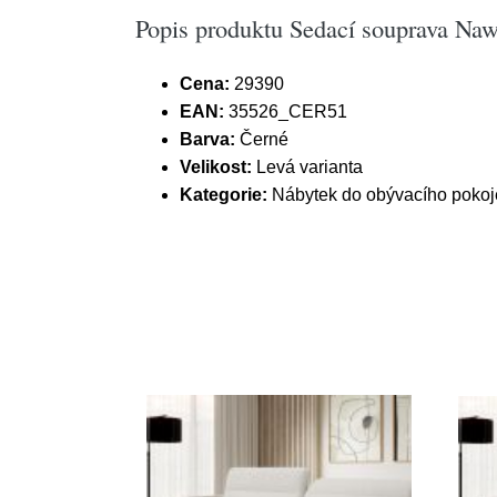
Popis produktu Sedací souprava Nawe
Cena:
29390
EAN:
35526_CER51
Barva:
Černé
Velikost:
Levá varianta
Kategorie:
Nábytek do obývacího pokoj