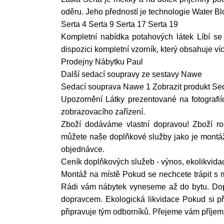
oděru. Jeho předností je technologie Water Blo
Serta 4 Serta 9 Serta 17 Serta 19
Kompletní nabídka potahových látek Líbí se
dispozici kompletní vzorník, který obsahuje ví
Prodejny Nábytku Paul
Další sedací soupravy ze sestavy Nawe
Sedací souprava Nawe 1 Zobrazit produkt Se
Upozornění Látky prezentované na fotografií
zobrazovacího zařízení.
Zboží dodáváme vlastní dopravou! Zboží r
můžete naše doplňkové služby jako je montáž 
objednávce.
Ceník doplňkových služeb - výnos, ekolikvid
Montáž na místě Pokud se nechcete trápit s
Rádi vám nábytek vyneseme až do bytu. Dop
dopravcem. Ekologická likvidace Pokud si př
připravuje tým odborníků. Přejeme vám příje