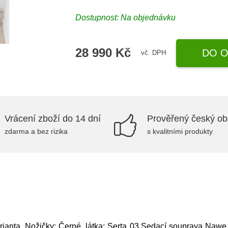
Dostupnost: Na objednávku
28 990 Kč
DO O
vč. DPH
Vrácení zboží do 14 dní
Prověřený český o
zdarma a bez rizika
s kvalitními produkty
ianta, Nožičky: Černé, látka: Serta 03,Sedací souprava Na