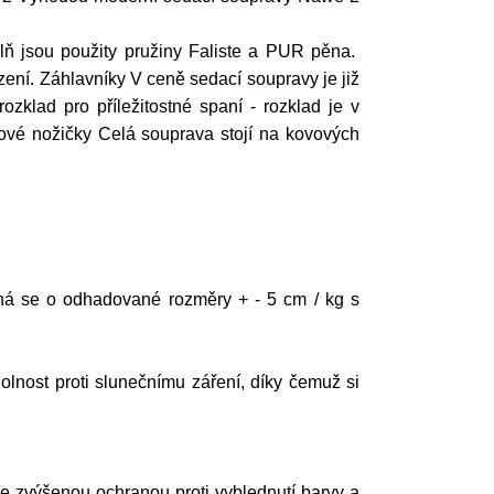
lň jsou použity pružiny Faliste a PUR pěna.
ení. Záhlavníky V ceně sedací soupravy je již
ozklad pro příležitostné spaní - rozklad je v
vové nožičky Celá souprava stojí na kovových
á se o odhadované rozměry + - 5 cm / kg s
nost proti slunečnímu záření, díky čemuž si
se zvýšenou ochranou proti vyblednutí barvy a