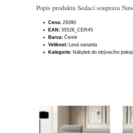
Popis produktu Sedací souprava Nawe
Cena:
29390
EAN:
35526_CER45
Barva:
Černé
Velikost:
Levá varianta
Kategorie:
Nábytek do obývacího pokoj