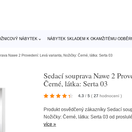
OŽNICOVÝ NÁBYTEK
NÁBYTEK SKLADEM K OKAMŽITÉMU ODBĚR
rava Nawe 2 Provedení: Levá varianta, Nožičky: Černé, látka: Serta 03
Sedací souprava Nawe 2 Prove
Černé, látka: Serta 03
4.3
/
5
(
27
hodnocení
)
Produkt osvědčený zákazníky Sedací soup
Nožičky: Černé, látka: Serta 03 od proslu
více »