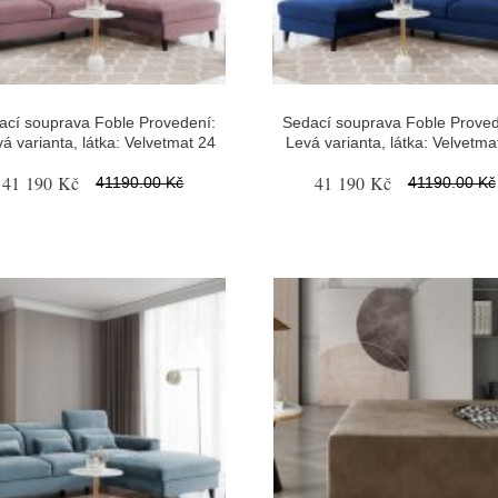
ací souprava Foble Provedení:
Sedací souprava Foble Proved
á varianta, látka: Velvetmat 24
Levá varianta, látka: Velvetma
41 190 Kč
41 190 Kč
41190.00 Kč
41190.00 Kč