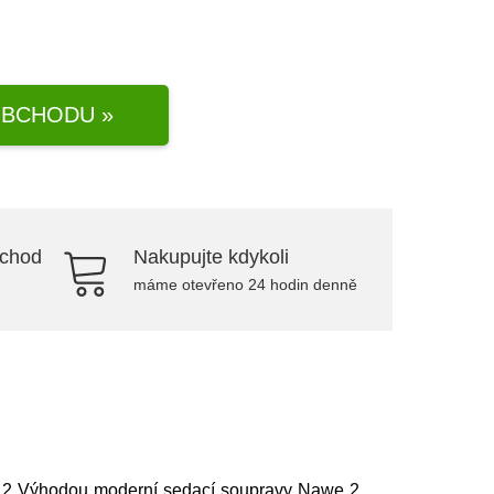
BCHODU »
bchod
Nakupujte kdykoli
máme otevřeno 24 hodin denně
we 2 Výhodou moderní sedací soupravy Nawe 2