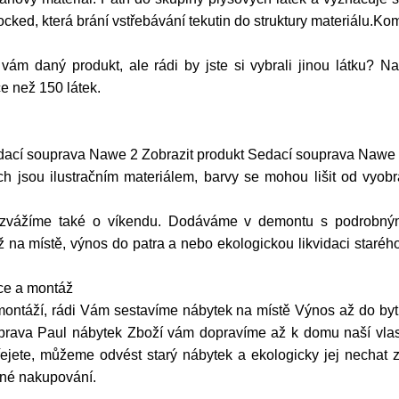
cked, která brání vstřebávání tekutin do struktury materiálu.Kom
 vám daný produkt, ale rádi by jste si vybrali jinou látku
ce než 150 látek.
dací souprava Nawe 2 Zobrazit produkt Sedací souprava Nawe 
ch jsou ilustračním materiálem, barvy se mohou lišit od vyobr
ozvážíme také o víkendu. Dodáváme v demontu s podrobný
na místě, výnos do patra a nebo ekologickou likvidaci starého
ace a montáž
 montáží, rádi Vám sestavíme nábytek na místě Výnos až do b
rava Paul nábytek Zboží vám dopravíme až k domu naší vlast
ejete, můžeme odvést starý nábytek a ekologicky jej nechat 
mné nakupování.