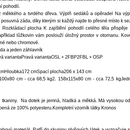
í pohodlí.
z měkkého a tvrdého dřeva. Výplň sedáků a opěradel Na výp
suvná záda, díky kterým si každý najde to přesné místo k sez
Rozkládací plocha K zajištění pohodlí celého těla přispěje r
apříklad lůžkovin vám poslouží úložný prostor v otomanu. Ko
černé nebo chromové.
a a jeden záhlavník
evá variantaPravá variantaOSL + 2FBP2FBL + OSP
cmHloubka172 cmSpací plocha206 x 143 cm
100x80 cm - cca 68,5 kg2. 158x115x80 cm - cca 72,5 kgJedn
 tkaniny. Na dotek je jemná, hladká a měkká. Má vysokou odol
bená ze 100% polyesteru.Kompletní vzorník látky Kronos
ahový materiál. Patří do skupiny plyšových látek a vyznačuje 