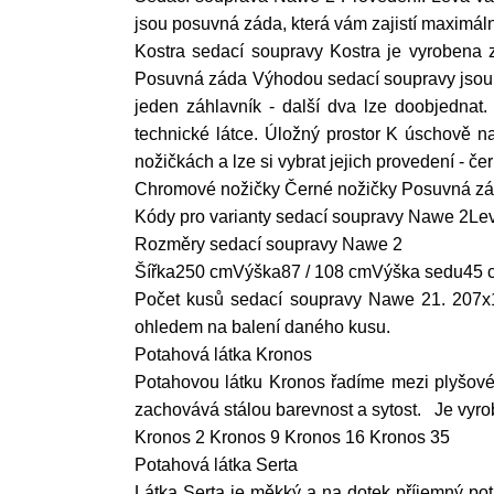
jsou posuvná záda, která vám zajistí maximáln
Kostra sedací soupravy Kostra je vyrobena 
Posuvná záda Výhodou sedací soupravy jsou po
jeden záhlavník - další dva lze doobjednat. 
technické látce. Úložný prostor K úschově n
nožičkách a lze si vybrat jejich provedení - 
Chromové nožičky Černé nožičky Posuvná zád
Kódy pro varianty sedací soupravy Nawe 2L
Rozměry sedací soupravy Nawe 2
Šířka250 cmVýška87 / 108 cmVýška sedu45 
Počet kusů sedací soupravy Nawe 21. 207x
ohledem na balení daného kusu.
Potahová látka Kronos
Potahovou látku Kronos řadíme mezi plyšové
zachovává stálou barevnost a sytost. Je vyro
Kronos 2 Kronos 9 Kronos 16 Kronos 35
Potahová látka Serta
Látka Serta je měkký a na dotek příjemný pot