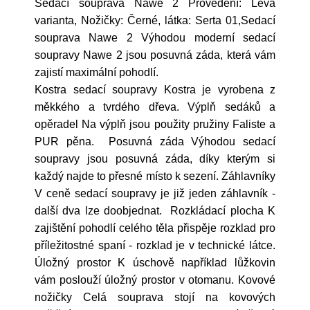
Sedací souprava Nawe 2 Provedení: Levá
varianta, Nožičky: Černé, látka: Serta 01,Sedací
souprava Nawe 2 Výhodou moderní sedací
soupravy Nawe 2 jsou posuvná záda, která vám
zajistí maximální pohodlí.
Kostra sedací soupravy Kostra je vyrobena z
měkkého a tvrdého dřeva. Výplň sedáků a
opěradel Na výplň jsou použity pružiny Faliste a
PUR pěna. Posuvná záda Výhodou sedací
soupravy jsou posuvná záda, díky kterým si
každý najde to přesné místo k sezení. Záhlavníky
V ceně sedací soupravy je již jeden záhlavník -
další dva lze doobjednat. Rozkládací plocha K
zajištění pohodlí celého těla přispěje rozklad pro
příležitostné spaní - rozklad je v technické látce.
Úložný prostor K úschově například lůžkovin
vám poslouží úložný prostor v otomanu. Kovové
nožičky Celá souprava stojí na kovových