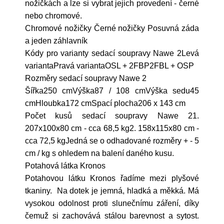
nožičkách a lze si vybrat jejich provedení - černé
nebo chromové.
Chromové nožičky Černé nožičky Posuvná záda
a jeden záhlavník
Kódy pro varianty sedací soupravy Nawe 2Levá
variantaPravá variantaOSL + 2FBP2FBL + OSP
Rozměry sedací soupravy Nawe 2
Šířka250 cmVýška87 / 108 cmVýška sedu45
cmHloubka172 cmSpací plocha206 x 143 cm
Počet kusů sedací soupravy Nawe 21.
207x100x80 cm - cca 68,5 kg2. 158x115x80 cm -
cca 72,5 kgJedná se o odhadované rozměry + - 5
cm / kg s ohledem na balení daného kusu.
Potahová látka Kronos
Potahovou látku Kronos řadíme mezi plyšové
tkaniny. Na dotek je jemná, hladká a měkká. Má
vysokou odolnost proti slunečnímu záření, díky
čemuž si zachovává stálou barevnost a sytost.