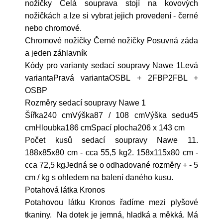
nožičky Celá souprava stojí na kovových
nožičkách a lze si vybrat jejich provedení - černé
nebo chromové.
Chromové nožičky Černé nožičky Posuvná záda
a jeden záhlavník
Kódy pro varianty sedací soupravy Nawe 1Levá
variantaPravá variantaOSBL + 2FBP2FBL +
OSBP
Rozměry sedací soupravy Nawe 1
Šířka240 cmVýška87 / 108 cmVýška sedu45
cmHloubka186 cmSpací plocha206 x 143 cm
Počet kusů sedací soupravy Nawe 11.
188x85x80 cm - cca 55,5 kg2. 158x115x80 cm -
cca 72,5 kgJedná se o odhadované rozměry + - 5
cm / kg s ohledem na balení daného kusu.
Potahová látka Kronos
Potahovou látku Kronos řadíme mezi plyšové
tkaniny. Na dotek je jemná, hladká a měkká. Má