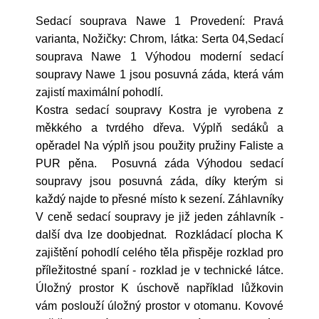
Sedací souprava Nawe 1 Provedení: Pravá
varianta, Nožičky: Chrom, látka: Serta 04,Sedací
souprava Nawe 1 Výhodou moderní sedací
soupravy Nawe 1 jsou posuvná záda, která vám
zajistí maximální pohodlí.
Kostra sedací soupravy Kostra je vyrobena z
měkkého a tvrdého dřeva. Výplň sedáků a
opěradel Na výplň jsou použity pružiny Faliste a
PUR pěna. Posuvná záda Výhodou sedací
soupravy jsou posuvná záda, díky kterým si
každý najde to přesné místo k sezení. Záhlavníky
V ceně sedací soupravy je již jeden záhlavník -
další dva lze doobjednat. Rozkládací plocha K
zajištění pohodlí celého těla přispěje rozklad pro
příležitostné spaní - rozklad je v technické látce.
Úložný prostor K úschově například lůžkovin
vám poslouží úložný prostor v otomanu. Kovové