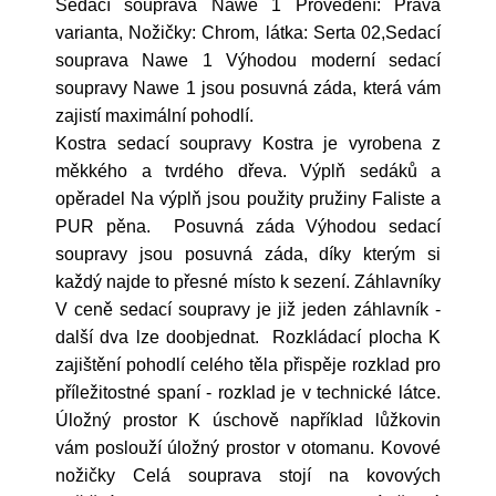
Sedací souprava Nawe 1 Provedení: Pravá
varianta, Nožičky: Chrom, látka: Serta 02,Sedací
souprava Nawe 1 Výhodou moderní sedací
soupravy Nawe 1 jsou posuvná záda, která vám
zajistí maximální pohodlí.
Kostra sedací soupravy Kostra je vyrobena z
měkkého a tvrdého dřeva. Výplň sedáků a
opěradel Na výplň jsou použity pružiny Faliste a
PUR pěna. Posuvná záda Výhodou sedací
soupravy jsou posuvná záda, díky kterým si
každý najde to přesné místo k sezení. Záhlavníky
V ceně sedací soupravy je již jeden záhlavník -
další dva lze doobjednat. Rozkládací plocha K
zajištění pohodlí celého těla přispěje rozklad pro
příležitostné spaní - rozklad je v technické látce.
Úložný prostor K úschově například lůžkovin
vám poslouží úložný prostor v otomanu. Kovové
nožičky Celá souprava stojí na kovových