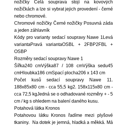
nožičky Celá souprava stojí na kovových
nožičkách a lze si vybrat jejich provedení - černé
nebo chromové.
Chromové nožičky Černé nožičky Posuvná záda
a jeden záhlavník
Kódy pro varianty sedací soupravy Nawe 1Levá
variantaPravá variantaOSBL + 2FBP2FBL +
OSBP
Rozměry sedací soupravy Nawe 1
Šířka240 cmVýška87 / 108 cmVýška sedu45
cmHloubka186 cmSpací plocha206 x 143 cm
Počet kusů sedací soupravy Nawe 11.
188x85x80 cm - cca 55,5 kg2. 158x115x80 cm -
cca 72,5 kgJedná se o odhadované rozměry + - 5
cm / kg s ohledem na balení daného kusu.
Potahová látka Kronos
Potahovou látku Kronos řadíme mezi plyšové
tkaniny. Na dotek je jemná, hladká a měkká. Má