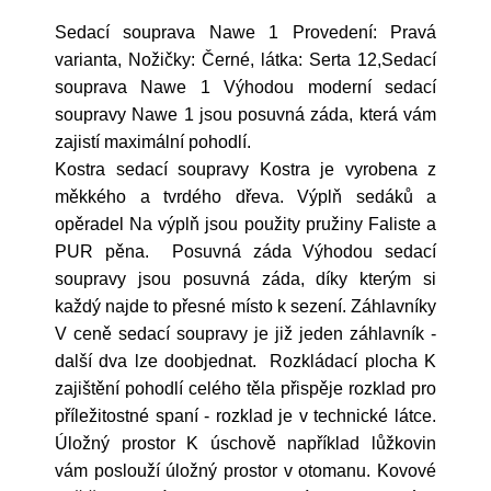
Sedací souprava Nawe 1 Provedení: Pravá
varianta, Nožičky: Černé, látka: Serta 12,Sedací
souprava Nawe 1 Výhodou moderní sedací
soupravy Nawe 1 jsou posuvná záda, která vám
zajistí maximální pohodlí.
Kostra sedací soupravy Kostra je vyrobena z
měkkého a tvrdého dřeva. Výplň sedáků a
opěradel Na výplň jsou použity pružiny Faliste a
PUR pěna. Posuvná záda Výhodou sedací
soupravy jsou posuvná záda, díky kterým si
každý najde to přesné místo k sezení. Záhlavníky
V ceně sedací soupravy je již jeden záhlavník -
další dva lze doobjednat. Rozkládací plocha K
zajištění pohodlí celého těla přispěje rozklad pro
příležitostné spaní - rozklad je v technické látce.
Úložný prostor K úschově například lůžkovin
vám poslouží úložný prostor v otomanu. Kovové