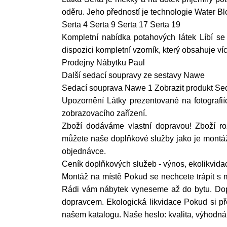
oděru. Jeho předností je technologie Water Blo
Serta 4 Serta 9 Serta 17 Serta 19
Kompletní nabídka potahových látek Líbí se
dispozici kompletní vzorník, který obsahuje ví
Prodejny Nábytku Paul
Další sedací soupravy ze sestavy Nawe
Sedací souprava Nawe 1 Zobrazit produkt Se
Upozornění Látky prezentované na fotografií
zobrazovacího zařízení.
Zboží dodáváme vlastní dopravou! Zboží r
můžete naše doplňkové služby jako je montáž 
objednávce.
Ceník doplňkových služeb - výnos, ekolikvid
Montáž na místě Pokud se nechcete trápit s
Rádi vám nábytek vyneseme až do bytu. Dop
dopravcem. Ekologická likvidace Pokud si pře
našem katalogu. Naše heslo: kvalita, výhodná