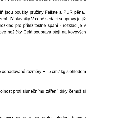
lň jsou použity pružiny Faliste a PUR pěna.
ení. Záhlavníky V ceně sedací soupravy je již
ozklad pro příležitostné spaní - rozklad je v
vové nožičky Celá souprava stojí na kovových
 odhadované rozměry + - 5 cm / kg s ohledem
nost proti slunečnímu záření, díky čemuž si
se zvýšenou ochranou proti vyblednutí barvy a