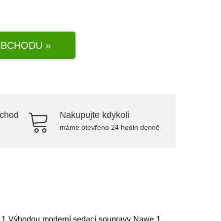
BCHODU »
bchod
Nakupujte kdykoli
máme otevřeno 24 hodin denně
we 1 Výhodou moderní sedací soupravy Nawe 1