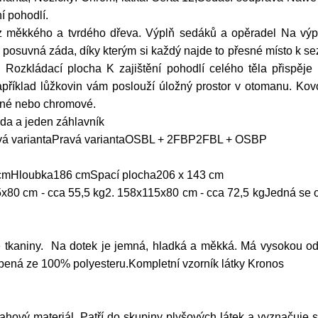
í pohodlí.
z měkkého a tvrdého dřeva. Výplň sedáků a opěradel Na výp
suvná záda, díky kterým si každý najde to přesné místo k sez
Rozkládací plocha K zajištění pohodlí celého těla přispěje r
apříklad lůžkovin vám poslouží úložný prostor v otomanu. Ko
černé nebo chromové.
a a jeden záhlavník
evá variantaPravá variantaOSBL + 2FBP2FBL + OSBP
cmHloubka186 cmSpací plocha206 x 143 cm
x80 cm - cca 55,5 kg2. 158x115x80 cm - cca 72,5 kgJedná se o
 tkaniny. Na dotek je jemná, hladká a měkká. Má vysokou odol
bená ze 100% polyesteru.Kompletní vzorník látky Kronos
ahový materiál. Patří do skupiny plyšových látek a vyznačuje 