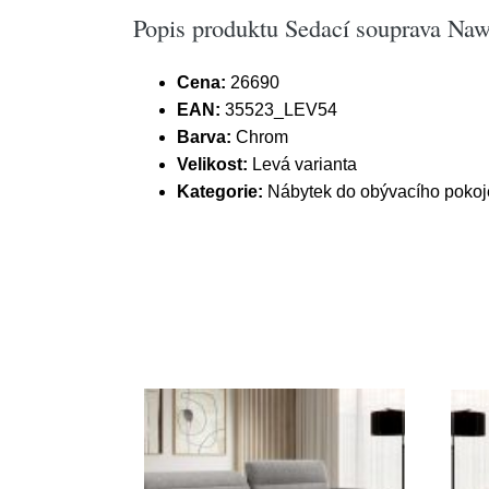
Popis produktu Sedací souprava Nawe
Cena:
26690
EAN:
35523_LEV54
Barva:
Chrom
Velikost:
Levá varianta
Kategorie:
Nábytek do obývacího pokoj