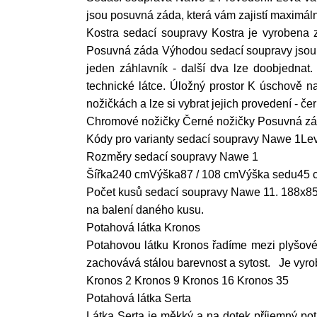
jsou posuvná záda, která vám zajistí maximáln
Kostra sedací soupravy Kostra je vyrobena 
Posuvná záda Výhodou sedací soupravy jsou po
jeden záhlavník - další dva lze doobjednat. 
technické látce. Úložný prostor K úschově n
nožičkách a lze si vybrat jejich provedení - 
Chromové nožičky Černé nožičky Posuvná zád
Kódy pro varianty sedací soupravy Nawe 1L
Rozměry sedací soupravy Nawe 1
Šířka240 cmVýška87 / 108 cmVýška sedu45 
Počet kusů sedací soupravy Nawe 11. 188x85
na balení daného kusu.
Potahová látka Kronos
Potahovou látku Kronos řadíme mezi plyšové
zachovává stálou barevnost a sytost. Je vyro
Kronos 2 Kronos 9 Kronos 16 Kronos 35
Potahová látka Serta
Látka Serta je měkký a na dotek příjemný pot