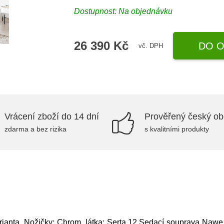
Dostupnost: Na objednávku
26 390 Kč
DO O
vč. DPH
Vrácení zboží do 14 dní
Prověřený český o
zdarma a bez rizika
s kvalitními produkty
ianta, Nožičky: Chrom, látka: Serta 12,Sedací souprava Na