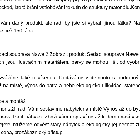
cked, která brání vstřebávání tekutin do struktury materiálu.Kom
 vám daný produkt, ale rádi by jste si vybrali jinou látku
ce než 150 látek.
dací souprava Nawe 2 Zobrazit produkt Sedací souprava Nawe 
ch jsou ilustračním materiálem, barvy se mohou lišit od vyobr
ozvážíme také o víkendu. Dodáváme v demontu s podrobný
na místě, výnos do patra a nebo ekologickou likvidaci starého
ace a montáž
 montáží, rádi Vám sestavíme nábytek na místě Výnos až do b
rava Paul nábytek Zboží vám dopravíme až k domu naší vlast
jete, můžeme odvést starý nábytek a ekologicky jej nechat zli
 cena, prozákaznický přístup.