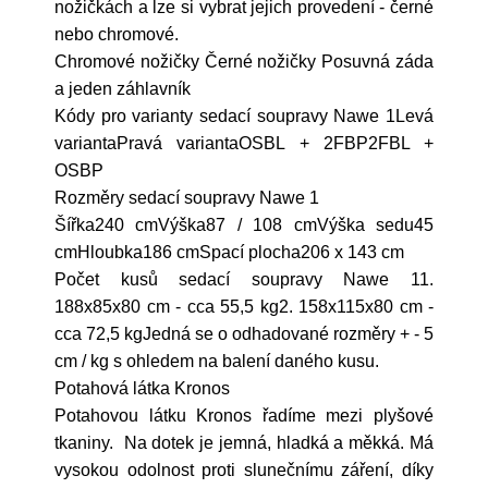
nožičkách a lze si vybrat jejich provedení - černé
nebo chromové.
Chromové nožičky Černé nožičky Posuvná záda
a jeden záhlavník
Kódy pro varianty sedací soupravy Nawe 1Levá
variantaPravá variantaOSBL + 2FBP2FBL +
OSBP
Rozměry sedací soupravy Nawe 1
Šířka240 cmVýška87 / 108 cmVýška sedu45
cmHloubka186 cmSpací plocha206 x 143 cm
Počet kusů sedací soupravy Nawe 11.
188x85x80 cm - cca 55,5 kg2. 158x115x80 cm -
cca 72,5 kgJedná se o odhadované rozměry + - 5
cm / kg s ohledem na balení daného kusu.
Potahová látka Kronos
Potahovou látku Kronos řadíme mezi plyšové
tkaniny. Na dotek je jemná, hladká a měkká. Má
vysokou odolnost proti slunečnímu záření, díky