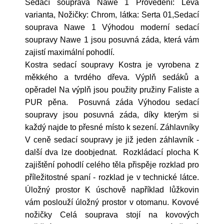
Sedací souprava Nawe 1 Provedení: Levá
varianta, Nožičky: Chrom, látka: Serta 01,Sedací
souprava Nawe 1 Výhodou moderní sedací
soupravy Nawe 1 jsou posuvná záda, která vám
zajistí maximální pohodlí.
Kostra sedací soupravy Kostra je vyrobena z
měkkého a tvrdého dřeva. Výplň sedáků a
opěradel Na výplň jsou použity pružiny Faliste a
PUR pěna. Posuvná záda Výhodou sedací
soupravy jsou posuvná záda, díky kterým si
každý najde to přesné místo k sezení. Záhlavníky
V ceně sedací soupravy je již jeden záhlavník -
další dva lze doobjednat. Rozkládací plocha K
zajištění pohodlí celého těla přispěje rozklad pro
příležitostné spaní - rozklad je v technické látce.
Úložný prostor K úschově například lůžkovin
vám poslouží úložný prostor v otomanu. Kovové
nožičky Celá souprava stojí na kovových