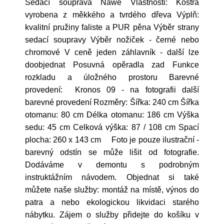
Sedací souprava Nawe Vlastnosti: Kostra
vyrobena z měkkého a tvrdého dřeva Výplň:
kvalitní pružiny faliste a PUR pěna Výběr strany
sedací soupravy Výběr nožiček - černé nebo
chromové V ceně jeden záhlavník - další lze
doobjednat Posuvná opěradla zad Funkce
rozkladu a úložného prostoru Barevné
provedení: Kronos 09 - na fotografii další
barevné provedení Rozměry: Šířka: 240 cm Šířka
otomanu: 80 cm Délka otomanu: 186 cm Výška
sedu: 45 cm Celková výška: 87 / 108 cm Spací
plocha: 260 x 143 cm Foto je pouze ilustrační -
barevný odstín se může lišit od fotografie.
Dodáváme v demontu s podrobným
instruktážním návodem. Objednat si také
můžete naše služby: montáž na místě, výnos do
patra a nebo ekologickou likvidaci starého
nábytku. Zájem o služby přidejte do košíku v