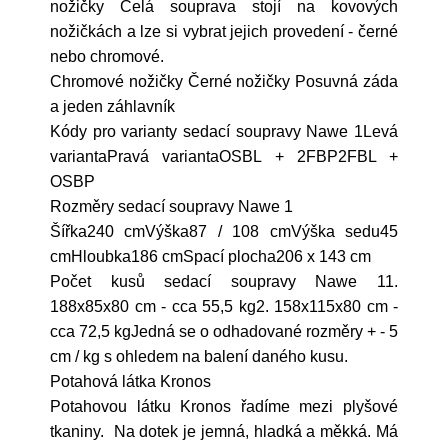
nožičky Celá souprava stojí na kovových
nožičkách a lze si vybrat jejich provedení - černé
nebo chromové.
Chromové nožičky Černé nožičky Posuvná záda
a jeden záhlavník
Kódy pro varianty sedací soupravy Nawe 1Levá
variantaPravá variantaOSBL + 2FBP2FBL +
OSBP
Rozměry sedací soupravy Nawe 1
Šířka240 cmVýška87 / 108 cmVýška sedu45
cmHloubka186 cmSpací plocha206 x 143 cm
Počet kusů sedací soupravy Nawe 11.
188x85x80 cm - cca 55,5 kg2. 158x115x80 cm -
cca 72,5 kgJedná se o odhadované rozměry + - 5
cm / kg s ohledem na balení daného kusu.
Potahová látka Kronos
Potahovou látku Kronos řadíme mezi plyšové
tkaniny. Na dotek je jemná, hladká a měkká. Má