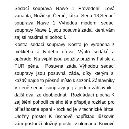
Sedací souprava Nawe 1 Provedení: Levá
varianta, Nožičky: Černé, látka: Serta 13,Sedací
souprava Nawe 1 Výhodou moderní sedací
soupravy Nawe 1 jsou posuvná záda, která vám
zajistí maximální pohodlí.
Kostra sedací soupravy Kostra je vyrobena z
měkkého a tvrdého dřeva. Výplň sedáků a
opěradel Na výplň jsou použity pružiny Faliste a
PUR pěna. Posuvná záda Výhodou sedací
soupravy jsou posuvná záda, díky kterým si
každý najde to přesné místo k sezení. Záhlavníky
V ceně sedací soupravy je již jeden záhlavník -
další dva lze doobjednat. Rozkládací plocha K
zajištění pohodlí celého těla přispěje rozklad pro
příležitostné spaní - rozklad je v technické látce.
Úložný prostor K úschově například lůžkovin
vám poslouží úložný prostor v otomanu. Kovové