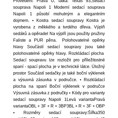
Provedení: Pravá U, látka: Texas 93,Sedací
souprava Napoli 1 Moderní sedací souprava
Napoli 1 působí mohutným a elegantním
dojmem. • Kostra sedací soupravy Kostra je
vyrobena z měkkého a tvrdého dřeva. Výplň
sedáků a opěradel Na výplň jsou použity pružiny
Faliste a PUR pěna. Polohovatelné opěrky
hlavy Součástí sedací soupravy jsou také
polohovatelné opěrky hlavy. Rozkládací plocha
Sedací soupravu lze rozložit pro příležitostné
spaní - spací plocha je v technické látce. Úložný
prostor Součástí sedačky je také boční výklenek
a výsuvná zásuvka v područce. • Rozkládací
plocha na spaní Boční výklenek v područce
Výsuvná zásuvka z područky • Kódy pro varianty
sedací soupravy Napoli 1Levá variantaPravá
variantaOBL + 3F + R + 3BP3BL + R + 3F + OBP
• Rozměry sedací soupravy:Šířka350