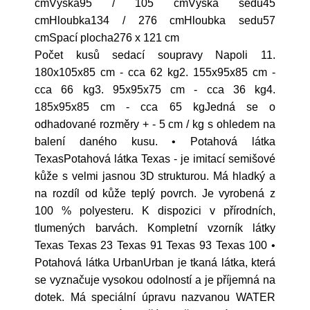
cmVýška95 / 105 cmVýška sedu45
cmHloubka134 / 276 cmHloubka sedu57
cmSpací plocha276 x 121 cm
Počet kusů sedací soupravy Napoli 11.
180x105x85 cm - cca 62 kg2. 155x95x85 cm -
cca 66 kg3. 95x95x75 cm - cca 36 kg4.
185x95x85 cm - cca 65 kgJedná se o
odhadované rozměry + - 5 cm / kg s ohledem na
balení daného kusu. • Potahová látka
TexasPotahová látka Texas - je imitací semišové
kůže s velmi jasnou 3D strukturou. Má hladký a
na rozdíl od kůže teplý povrch. Je vyrobená z
100 % polyesteru. K dispozici v přírodních,
tlumených barvách. Kompletní vzorník látky
Texas Texas 23 Texas 91 Texas 93 Texas 100 •
Potahová látka UrbanUrban je tkaná látka, která
se vyznačuje vysokou odolností a je příjemná na
dotek. Má speciální úpravu nazvanou WATER