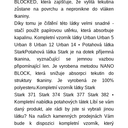
BLOCKED, která zajišťuje, že vylitá tekutina
zůstane na povrchu a nepronikne do vláken
tkaniny.
Díky tomu je čištění této látky velmi snadné -
stačí použít papírovou utěrku, která absorbuje
kapalinu. Kompletní vzorník látky Urban Urban 5
Urban 8 Urban 12 Urban 14 • Potahová látka
StarkPotahová látka Stark je na dotek příjemná
tkanina, vyznačující se jemnou vazbou
připomínající len. Je vyrobena metodou NANO
BLOCK, která snižuje absorpci tekutin do
struktury tkaniny. Je vyrobená ze 100%
polyesteru.Kompletní vzorník látky Stark
Stark 371 Stark 374 Stark 377 Stark 382 •
Kompletní nabídka potahových látek Líbí se vám
daný produkt, ale rádi by jste si vybrali jinou
látku? Na našich kamenných prodejnách Vám
bude k dispozici kompletní vzorník, který