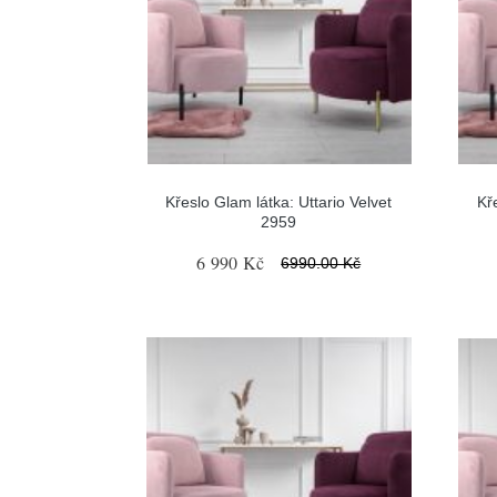
Křeslo Glam látka: Uttario Velvet
Kř
2959
6 990 Kč
6990.00 Kč