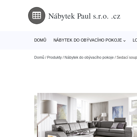
Nábytek Paul s.r.o. .cz
DOMŮ
NÁBYTEK DO OBÝVACÍHO POKOJE
L
Domů
/
Produkty
/
Nábytek do obývacího pokoje
/
Sedací soupr