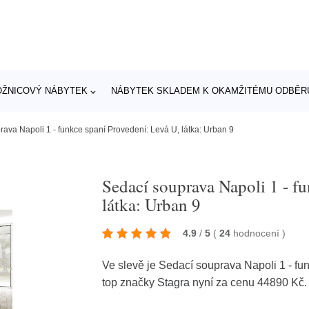
OŽNICOVÝ NÁBYTEK
NÁBYTEK SKLADEM K OKAMŽITÉMU ODBĚR
ava Napoli 1 - funkce spaní Provedení: Levá U, látka: Urban 9
Sedací souprava Napoli 1 - f
látka: Urban 9
4.9
/
5
(
24
hodnocení
)
Ve slevě je Sedací souprava Napoli 1 - fu
top značky
Stagra
nyní za cenu 44890 Kč