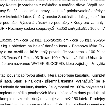
avy Kostra je vyrobena z měkkého a tvrdého dřeva. Výplň sedá
avy Součástí sedací soupravy jsou také polohovatelné opěrky 
a je v technické látce. Úložný prostor Součástí sedačky je také
v područce Výsuvná zásuvka z područky • Kódy pro varianty
OBP • Rozměry sedací soupravy:Šířka350 cmVýška95 / 105 c
x105x85 cm - cca 62 kg2. 155x95x85 cm - cca 66 kg3. 95x95
 kg s ohledem na balení daného kusu. • Potahová látka Texa
ý a na rozdíl od kůže teplý povrch. Je vyrobená z 100 % pol
s 23 Texas 91 Texas 93 Texas 100 • Potahová látka UrbanUrba
lní úpravu nazvanou WATER BLOCKED, která zajišťuje, že vylitá
- stačí použít papírovou utěrku, která absorbuje kapalinu. Kompl
 látka Stark je na dotek příjemná tkanina, vyznačující se j
ekutin do struktury tkaniny. Je vyrobená ze 100% polyesteru.K
pletní nabídka potahových látek Líbí se vám daný produkt, ale 
ompletní vzorník, který obsahuje více než 150 látek. Prodejn
ostorná sedací souprava Napoli 2 do U je ojedinělá svými mož