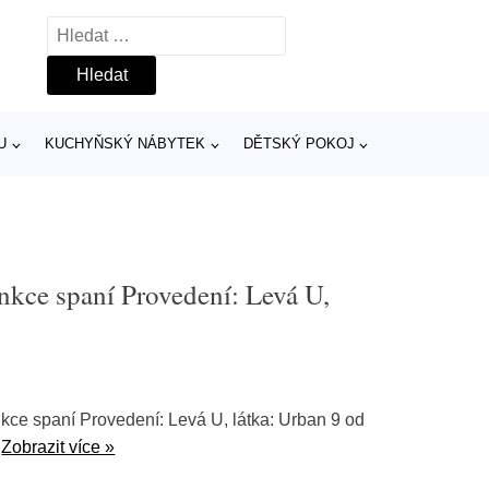
Vyhledávání
U
KUCHYŇSKÝ NÁBYTEK
DĚTSKÝ POKOJ
unkce spaní Provedení: Levá U,
nkce spaní Provedení: Levá U, látka: Urban 9 od
.
Zobrazit více »