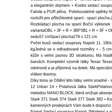
a elegantním dojmem. • Kostra sedací soupr
Faliste a PUR pěna. Polohovatelné opěrky hl
rozložit pro příležitostné spaní - spací ploch
Rozkládací plocha na spaní Boční výklenek 
variantaOBL + 3F + R + 3BP3BL + R + 3F + 
sedu57 cmSpací plocha276 x 121 cm
Počet kusů sedací soupravy Napoli 11. 180
kgJedná se o odhadované rozměry + - 5 cm /
kůže s velmi jasnou 3D strukturou. Má hladk
barvách. Kompletní vzorník látky Texas Texa
odolností a je příjemná na dotek. Má speciá
vláken tkaniny.
Díky tomu je čištění této látky velmi snadné 
12 Urban 14 • Potahová látka StarkPotahová
metodou NANO BLOCK, která snižuje absorpci t
Stark 371 Stark 374 Stark 377 Stark 382 • Kom
kamenných prodejnách Vám bude k dispozici k
Napoli Sedací souprava Napoli 2Moderní a pr