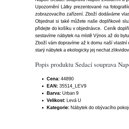
Upozornění Látky prezentované na fotografií
zobrazovacího zařízení. Zboží dodáváme vla
Objednat si také můžete naše doplňkové služ
přidejte do košíku v objednávce. Ceník doplň
sestavíme nábytek na místě Výnos až do byt
Zboží vám dopravíme až k domu naší vlastní 
starý nábytek a ekologicky jej nechat zlikvido
Popis produktu Sedací souprava Napo
Cena:
44890
EAN:
35514_LEV9
Barva:
Urban 9
Velikost:
Levá U
Kategorie:
Nábytek do obývacího pokoj