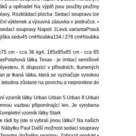
ků a opěradel Na výplň jsou použity pružiny
hlavy. Rozkládací plocha Sedací soupravu lze
 boční výklenek a výsuvná zásuvka v područce. •
 sedací soupravy Napoli 1Levá variantaPravá
mVýška sedu45 cmHloubka134 / 276 cmHloubka
x75 cm - cca 36 kg4. 185x95x85 cm - cca 65
sPotahová látka Texas - je imitací semišové
yesteru. K dispozici v přírodních, tlumených
n je tkaná látka, která se vyznačuje vysokou
 tekutina zůstane na povrchu a nepronikne do
etní vzorník látky Urban Urban 5 Urban 8 Urban
emnou vazbou připomínající len. Je vyrobena
ompletní vzorník látky Stark
rádi by jste si vybrali jinou látku? Na našich
y Nábytku Paul Další možnost sedací soupravy
nostmi úložného prostoru. Zobrazit produkt •