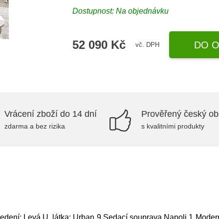
Dostupnost: Na objednávku
52 090 Kč
DO O
vč. DPH
Vrácení zboží do 14 dní
Prověřený český o
zdarma a bez rizika
s kvalitními produkty
vedení: Levá U, látka: Urban 9,Sedací souprava Napoli 1 Mode