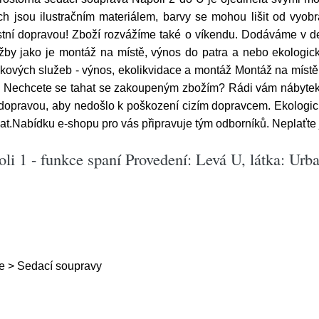
ch jsou ilustračním materiálem, barvy se mohou lišit od vyobr
stní dopravou! Zboží rozvážíme také o víkendu. Dodáváme v
by jako je montáž na místě, výnos do patra a nebo ekologick
kových služeb - výnos, ekolikvidace a montáž Montáž na místě
u Nechcete se tahat se zakoupeným zbožím? Rádi vám nábyte
dopravou, aby nedošlo k poškození cizím dopravcem. Ekologic
vat.Nabídku e-shopu pro vás připravuje tým odborníků. Neplaťte 
li 1 - funkce spaní Provedení: Levá U, látka: Urb
e > Sedací soupravy