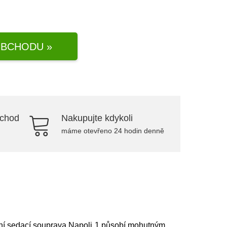
BCHODU »
bchod
Nakupujte kdykoli
máme otevřeno 24 hodin denně
rní sedací souprava Napoli 1 působí mohutným